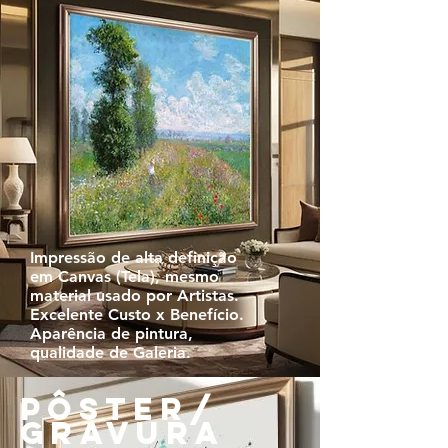
Impressão de alta definição
em Canvas (Tela), mesmo
material usado por Artistas.
Excelente Custo x Benefício.
Aparência de pintura,
qualidade de Galeria.
PôSTER/
GRAVURA