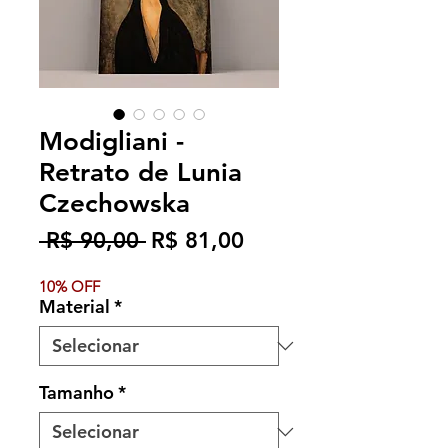
Modigliani -
Retrato de Lunia
Czechowska
Preço
Preço
 R$ 90,00 
R$ 81,00
normal
promocional
10% OFF
Material
*
Tamanho
*