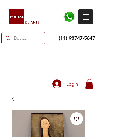
(11) 98747-5647
Dias dos Pais: Toda loja 10% OFF e até 60% OFF
selecionados.
Frete grátis acima de R$350
Login