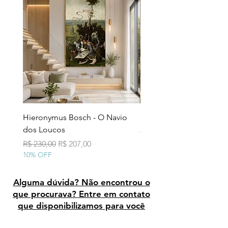
Hieronymus Bosch - O Navio
Pollock - Número 7A
dos Loucos
Preço normal
R$ 290,00
10% OFF
Preço normal
Preço promocional
R$ 230,00
R$ 207,00
10% OFF
Alguma dúvida? Não encontrou o
que procurava? Entre em contato
que disponibilizamos para você