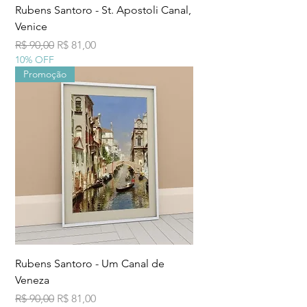
Rubens Santoro - St. Apostoli Canal,
Venice
Preço normal
Preço promocional
R$ 90,00
R$ 81,00
10% OFF
Promoção
Rubens Santoro - Um Canal de
Veneza
Preço normal
Preço promocional
R$ 90,00
R$ 81,00