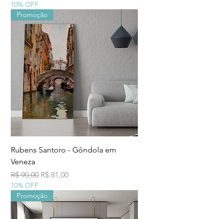
10% OFF
Promoção
Rubens Santoro - Gôndola em
Veneza
Preço normal
Preço promocional
R$ 90,00
R$ 81,00
10% OFF
Promoção