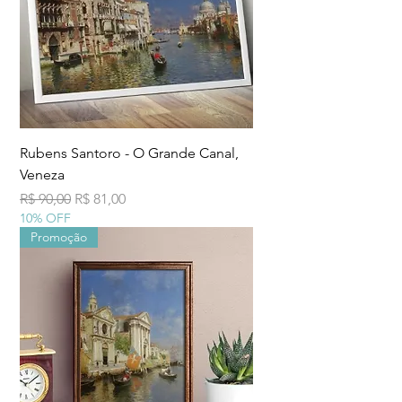
Rubens Santoro - O Grande Canal,
Veneza
Preço normal
Preço promocional
R$ 90,00
R$ 81,00
10% OFF
Promoção