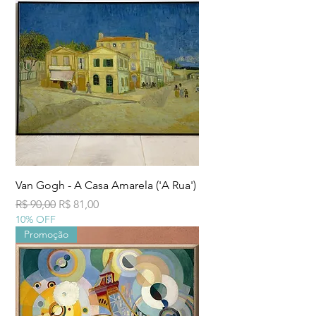
Van Gogh - A Casa Amarela ('A Rua')
Preço normal
Preço promocional
R$ 90,00
R$ 81,00
10% OFF
Promoção