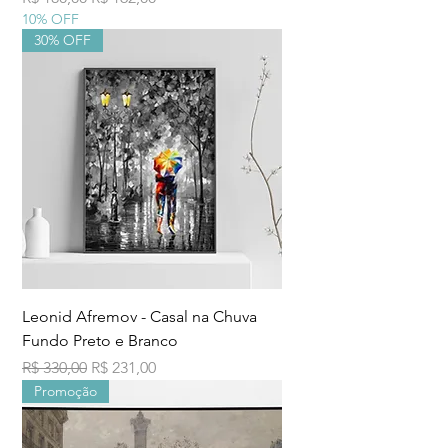
10% OFF
30% OFF
Leonid Afremov - Casal na Chuva
Fundo Preto e Branco
Preço normal
Preço promocional
R$ 330,00
R$ 231,00
Promoção