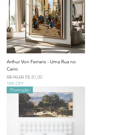
Arthur Von Ferraris - Uma Rua no
Cairo
Preço normal
Preço promocional
R$ 90,00
R$ 81,00
10% OFF
Promoção