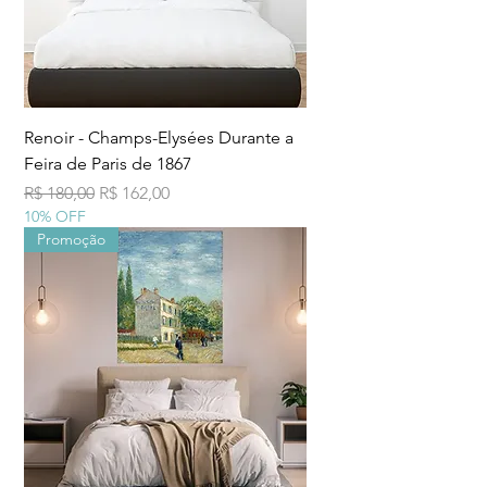
Renoir - Champs-Elysées Durante a
Feira de Paris de 1867
Preço normal
Preço promocional
R$ 180,00
R$ 162,00
10% OFF
Promoção