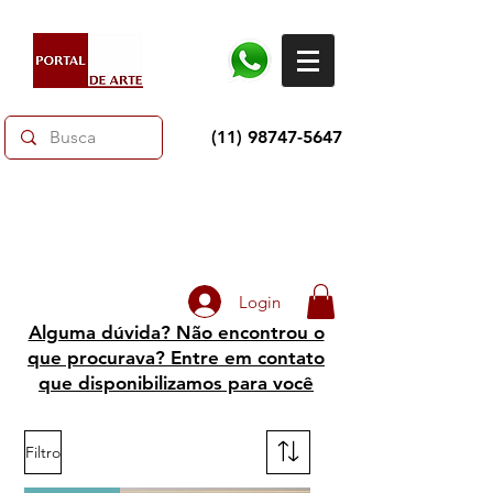
(11) 98747-5647
Dias dos Pais: Toda loja 10% OFF e até 60% OFF
selecionados.
Frete grátis acima de R$350
Login
Alguma dúvida? Não encontrou o
que procurava? Entre em contato
que disponibilizamos para você
Filtro