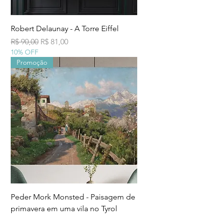
Robert Delaunay - A Torre Eiffel
Preço normal
Preço promocional
R$ 90,00
R$ 81,00
10% OFF
Promoção
Peder Mork Monsted - Paisagem de
primavera em uma vila no Tyrol