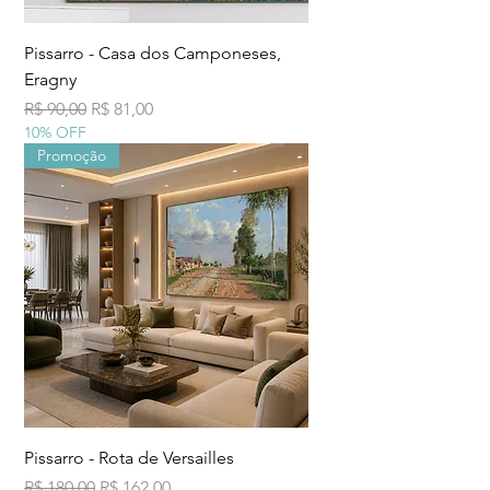
Pissarro - Casa dos Camponeses,
Eragny
Preço normal
Preço promocional
R$ 90,00
R$ 81,00
10% OFF
Promoção
Pissarro - Rota de Versailles
Preço normal
Preço promocional
R$ 180,00
R$ 162,00