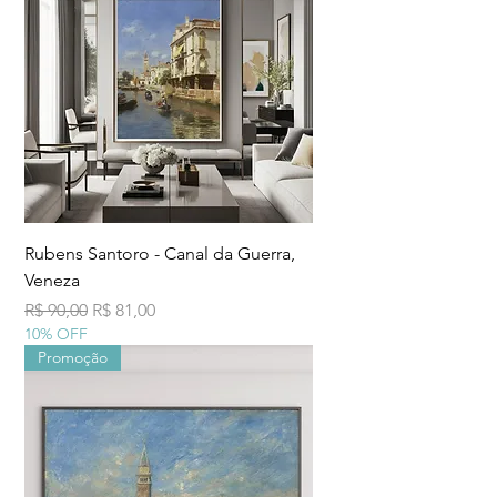
Rubens Santoro - Canal da Guerra,
Veneza
Preço normal
Preço promocional
R$ 90,00
R$ 81,00
10% OFF
Promoção