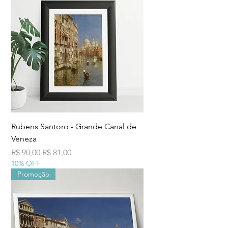
Rubens Santoro - Grande Canal de
Veneza
Preço normal
Preço promocional
R$ 90,00
R$ 81,00
10% OFF
Promoção