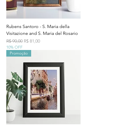
Rubens Santoro - S. Maria della
Visitazione and S. Maria del Rosario
Preço normal
Preço promocional
R$ 90,00
R$ 81,00
10% OFF
Promoção