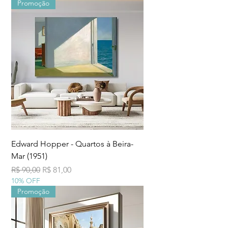
Promoção
Edward Hopper - Quartos à Beira-
Mar (1951)
Preço normal
Preço promocional
R$ 90,00
R$ 81,00
10% OFF
Promoção