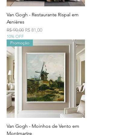
Van Gogh - Restaurante Rispal em
Asnières
Preço normal
Preço promocional
R$ 90,00
R$ 81,00
10% OFF
Promoção
Van Gogh - Moinhos de Vento em
Montmartre