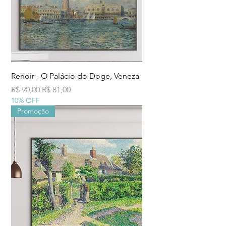
Renoir - O Palácio do Doge, Veneza
Preço normal
Preço promocional
R$ 90,00
R$ 81,00
10% OFF
Promoção