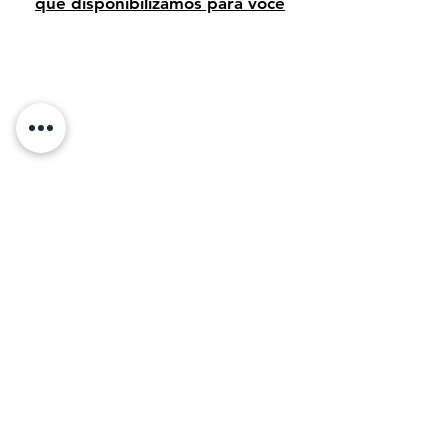
que disponibilizamos para você
Avaliação dos clientes
Sobre Nós:
Desde 1995, temos orgulho de vender arte
de alta qualidade para clientes em todo o
Brasil. Em 2011, com o objetivo de
compartilhar a beleza da arte, decidimos levar
nossa paixão e conhecimento para o mundo
digital, tornando mais fácil para os amantes