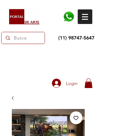
(11) 98747-5647
Dias dos Pais: Toda loja 10% OFF e até 60% OFF
selecionados.
Frete grátis acima de R$350
Login