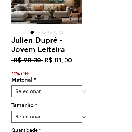
Julien Dupré -
Jovem Leiteira
Preço
Preço
 R$ 90,00 
R$ 81,00
normal
promocional
10% OFF
Material
*
Tamanho
*
Quantidade
*