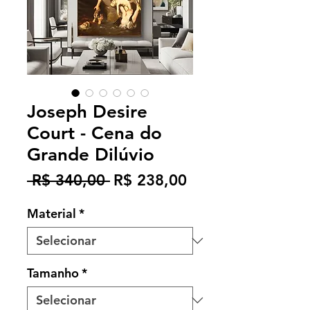
Joseph Desire
Court - Cena do
Grande Dilúvio
Preço
Preço
 R$ 340,00 
R$ 238,00
normal
promocional
Material
*
Tamanho
*