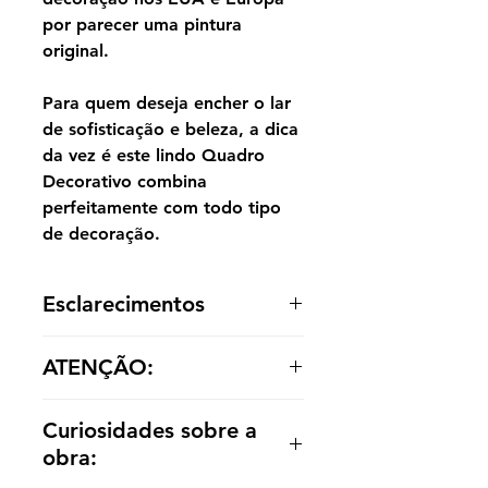
por parecer uma pintura
original.
Para quem deseja encher o lar
de sofisticação e beleza, a dica
da vez é este lindo Quadro
Decorativo combina
perfeitamente com todo tipo
de decoração.
Esclarecimentos
A reprodução é entregue enrolada,
ATENÇÃO:
sem acabamento dentro de um tubo
para o cliente optar por painel ou
Os valores das réplicas se alteram
emoldurá-la de acordo com a
Curiosidades sobre a
de acordo com tamanho e material
decoração.
obra: