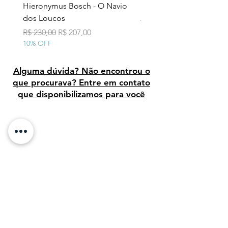
o passado, em vez de salvar seu
Hieronymus Bosch - O Navio
Pollock - Número 7A
próprio filho, que representa o
dos Loucos
Preço normal
R$ 290,00
futuro, ou sua esposa, que
10% OFF
Preço normal
Preço promocional
R$ 230,00
R$ 207,00
representa o presente.
10% OFF
Alguma dúvida? Não encontrou o
que procurava? Entre em contato
que disponibilizamos para você
Avaliação dos clientes