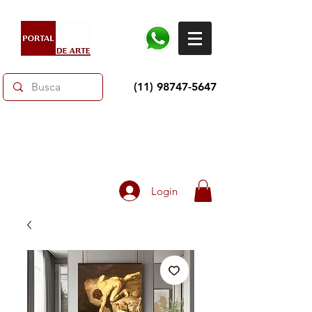
(11) 98747-5647
Dias dos Pais: Toda loja 10% OFF e até 60% OFF
selecionados.
Frete grátis acima de R$350
Login