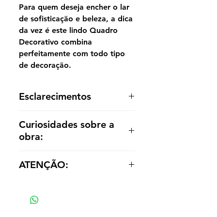
Para quem deseja encher o lar
de sofisticação e beleza, a dica
da vez é este lindo Quadro
Decorativo combina
perfeitamente com todo tipo
de decoração.
Esclarecimentos
A reprodução é entregue enrolada,
Curiosidades sobre a
sem acabamento dentro de um tubo
obra:
para o cliente optar por painel ou
emoldurá-la de acordo com a
Moulin Rouge: La Goulue é um
decoração.
ATENÇÃO:
cartaz de Henri de Toulouse-
Lautrec . É
Os valores das réplicas se alteram
uma litografia coloridade 1891,
de acordo com tamanho e material
impressa em cerca de 3.000 cópias,
anunciando as famosas
dançarinas La Goulue e Valentin