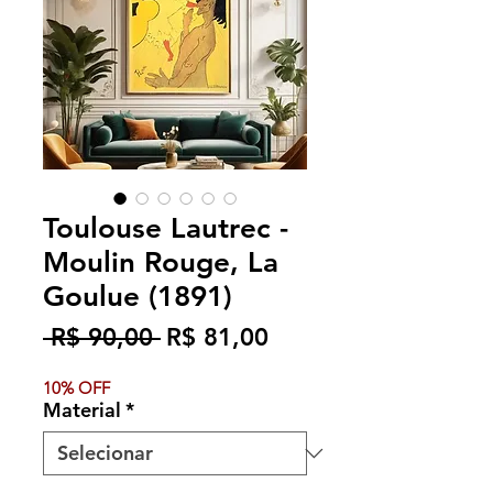
Toulouse Lautrec -
Moulin Rouge, La
Goulue (1891)
Preço
Preço
 R$ 90,00 
R$ 81,00
normal
promocional
10% OFF
Material
*