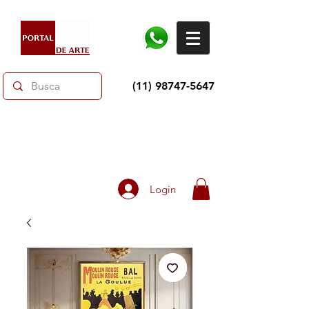
(11) 98747-5647
Dias dos Pais: Toda loja 10% OFF e até 60% OFF
selecionados.
Frete grátis acima de R$350
Login