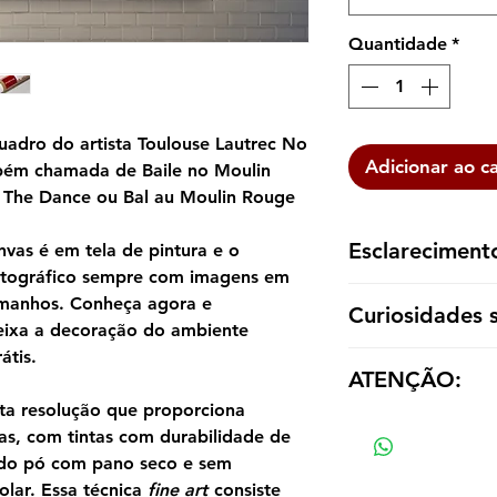
Quantidade
*
uadro do artista Toulouse Lautrec No
Adicionar ao c
bém chamada de Baile no Moulin
 The Dance ou Bal au Moulin Rouge
Esclareciment
vas é em tela de pintura e o
otográfico sempre com imagens em
A reprodução é ent
tamanhos. Conheça agora e
Curiosidades 
dentro de um tubo p
eixa a decoração do ambiente
emoldurá-la de aco
átis.
A Dança no Moulin
ATENÇÃO:
Moulin-Rouge: A Da
de Valentin-le-Déso
ta resolução que proporciona
Os valores das répl
1890 por Henri de T
as, com tintas com durabilidade de
tamanho e material
× 150 cm.
ndo pó com pano seco e sem
Está no Museu de Art
olar. Essa técnica
fine art
consiste