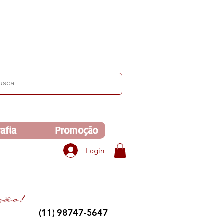
ima de R$350. Veja no carrinho!
afia
Promoção
Login
(11) 98747-5647