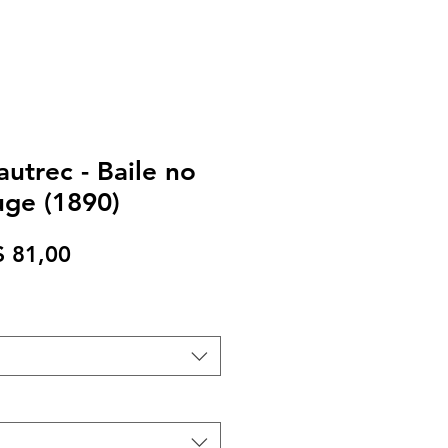
autrec - Baile no
ge (1890)
eço
Preço
$ 81,00
rmal
promocional