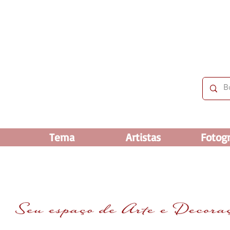
 OFF e até 60% OFF nos selecionados. Frete grátis ac
Tema
Artistas
Fotogr