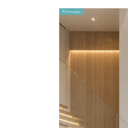
Promoção
Os valores sofrem alterações devido ao