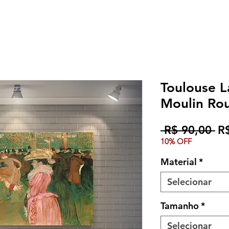
Toulouse L
Moulin Rou
Pr
 R$ 90,00 
R
10% OFF
no
Material
*
Selecionar
Tamanho
*
Selecionar