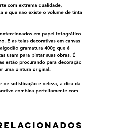
Ele representa uma
rte com extrema qualidade,
com uma de suas est
ça é que não existe o volume de tinta
cantou Valentin le 
dançarina no cancan
confeccionados em papel fotográfico
o. E as telas decorativas em canvas
 algodão gramatura 400g que é
as usam para pintar suas obras. É
as estão procurando para decoração
 uma pintura original.
 de sofisticação e beleza, a dica da
orativo combina perfeitamente com
relacionados