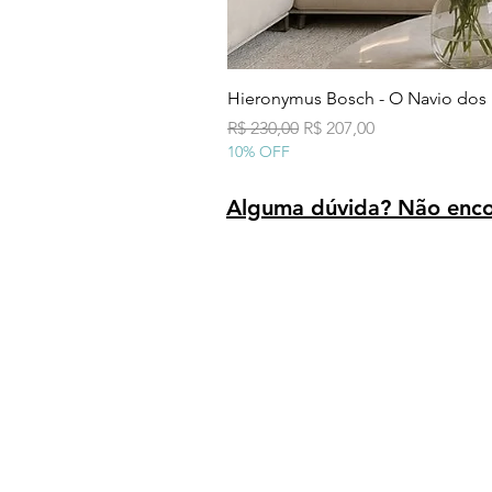
Hieronymus Bosch - O Navio dos
Preço normal
Preço promocional
R$ 230,00
R$ 207,00
10% OFF
Alguma dúvida? Não encon