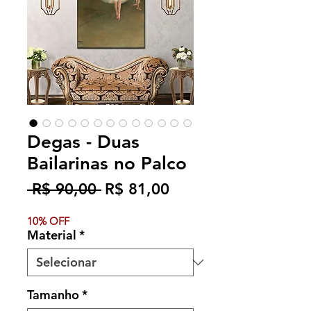
Degas - Duas
Bailarinas no Palco
Preço
Preço
 R$ 90,00 
R$ 81,00
normal
promocional
10% OFF
Material
*
Tamanho
*