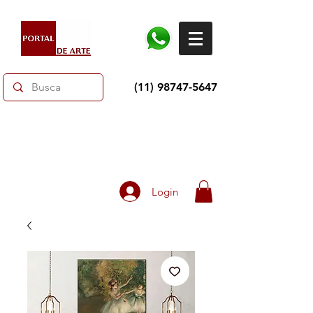
(11) 98747-5647
Dias dos Pais: Toda loja 10% OFF e até 60% OFF
selecionados.
Frete grátis acima de R$350
Login