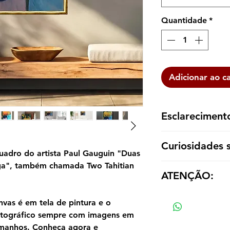
Quantidade
*
Adicionar ao c
Esclareciment
A reprodução é ent
Curiosidades 
dentro de um tubo p
uadro do artista Paul Gauguin "Duas
emoldurá-la de aco
ga", também chamada Two Tahitian
Duas mulheres taiti
ATENÇÃO:
por Paul Gauguin. E
de topless, uma seg
Os valores das répl
do Pacífico do Taiti
vas é em tela de pintura e o
tamanho e material
A pintura faz parte
otográfico sempre com imagens em
do Metropolitan Mus
tamanhos. Conheça agora e