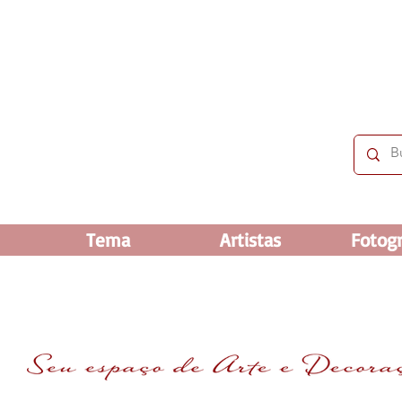
 OFF e até 60% OFF nos selecionados. Frete grátis ac
Tema
Artistas
Fotogr