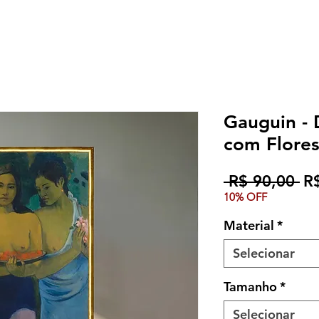
Gauguin - 
com Flore
Pr
 R$ 90,00 
R
10% OFF
no
Material
*
Selecionar
Tamanho
*
Selecionar