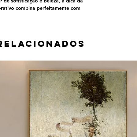
 de sofisticação e beleza, a dica da
orativo combina perfeitamente com
relacionados
 material e tamanho