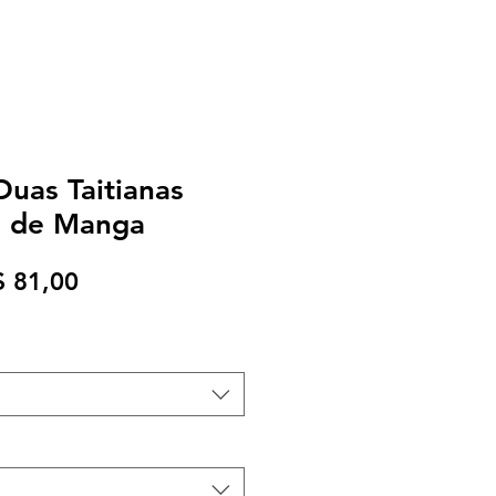
Duas Taitianas
s de Manga
eço
Preço
$ 81,00
rmal
promocional