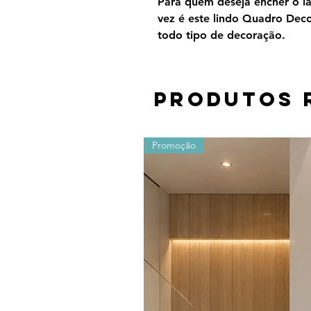
Para quem deseja encher o lar
vez é este lindo Quadro Dec
todo tipo de decoração.
Produtos 
Promoção
Os valores sofrem alterações devido ao