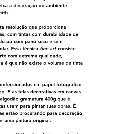
doada ao museu por
eixa a decoração do ambiente
1949.
átis.
ta resolução que proporciona
as, com tintas com durabilidade de
ndo pó com pano seco e sem
olar. Essa técnica
fine art
consiste
rte com extrema qualidade,
ça é que não existe o volume de tinta
confeccionados em papel fotográfico
o. E as telas decorativas em canvas
 algodão gramatura 400g que é
as usam para pintar suas obras. É
as estão procurando para decoração
 uma pintura original.