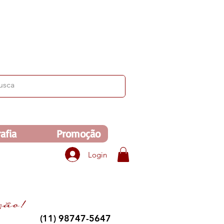
ima de R$350. Veja no carrinho!
afia
Promoção
Login
(11) 98747-5647