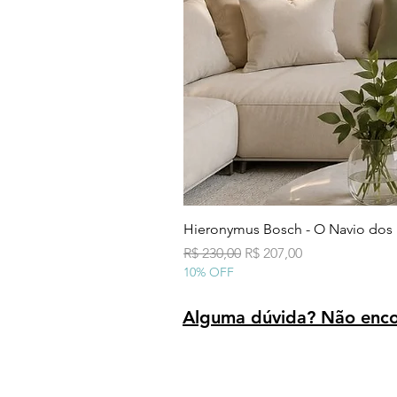
Hieronymus Bosch - O Navio dos
Preço normal
Preço promocional
R$ 230,00
R$ 207,00
10% OFF
Alguma dúvida? Não encon