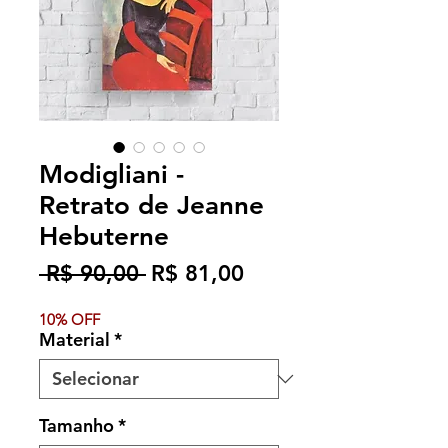
Modigliani -
Retrato de Jeanne
Hebuterne
Preço
Preço
 R$ 90,00 
R$ 81,00
normal
promocional
10% OFF
Material
*
Tamanho
*