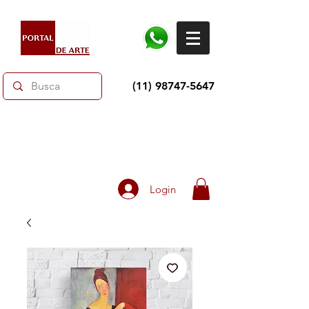
(11) 98747-5647
Dias dos Pais: Toda loja 10% OFF e até 60% OFF
selecionados.
Frete grátis acima de R$350
Login