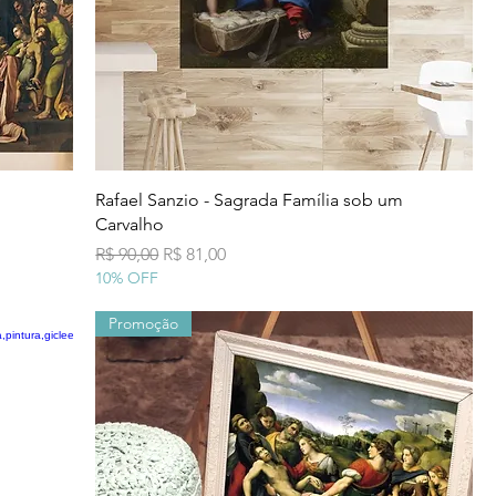
Visualização rápida
Rafael Sanzio - Sagrada Família sob um
Carvalho
Preço normal
Preço promocional
R$ 90,00
R$ 81,00
10% OFF
Promoção