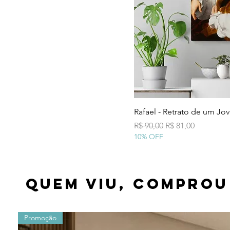
Visualização
Rafael - Retrato de um Jo
Preço normal
Preço promocion
R$ 90,00
R$ 81,00
10% OFF
Quem viu, comprou
Promoção