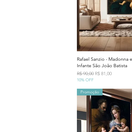
Visualização
Rafael Sanzio - Madonna 
Infante São João Batista
Preço normal
Preço promocion
R$ 90,00
R$ 81,00
10% OFF
Promoção