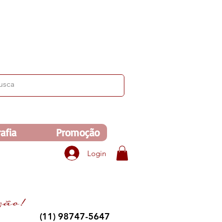
ima de R$350. Veja no carrinho!
afia
Promoção
Login
(11) 98747-5647