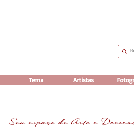
 OFF e até 60% OFF nos selecionados. Frete grátis ac
Tema
Artistas
Fotogr