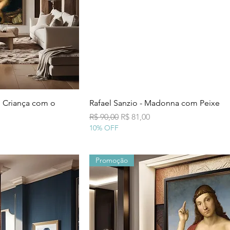
 rápida
Visualização rápida
e Criança com o
Rafael Sanzio - Madonna com Peixe
Preço normal
Preço promocional
R$ 90,00
R$ 81,00
al
10% OFF
Promoção