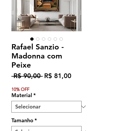
Rafael Sanzio -
Madonna com
Peixe
Preço
Preço
 R$ 90,00 
R$ 81,00
normal
promocional
10% OFF
Material
*
Tamanho
*