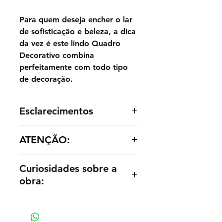
Para quem deseja encher o lar
de sofisticação e beleza, a dica
da vez é este lindo Quadro
Decorativo combina
perfeitamente com todo tipo
de decoração.
Esclarecimentos
A reprodução é entregue enrolada,
ATENÇÃO:
sem acabamento dentro de um tubo
para o cliente optar por painel ou
Os valores das réplicas se alteram
emoldurá-la de acordo com a
Curiosidades sobre a
de acordo com tamanho e material
decoração.
obra:
Madonna of the Fish , conhecida
também como Madonna com o
Peixe é uma pintura do mestre