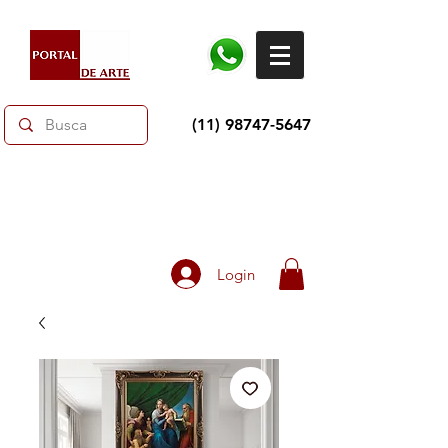
(11) 98747-5647
Dias dos Pais: Toda loja 10% OFF e até 60% OFF
selecionados.
Frete grátis acima de R$350
Login