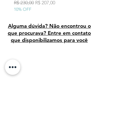
10% OFF
Preço normal
Preço promocional
R$ 230,00
R$ 207,00
Atualmente é mantida pelo Museo
10% OFF
del Prado , Madrid.
Alguma dúvida? Não encontrou o
que procurava? Entre em contato
que disponibilizamos para você
Avaliação dos clientes