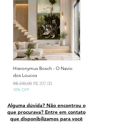
Hieronymus Bosch - O Navio
Pollock - Número 7A
dos Loucos
Preço normal
R$ 290,00
10% OFF
Preço normal
Preço promocional
R$ 230,00
R$ 207,00
10% OFF
Alguma dúvida? Não encontrou o
que procurava? Entre em contato
que disponibilizamos para você