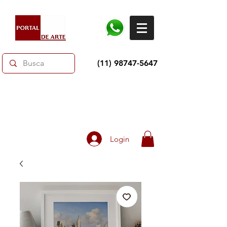
(11) 98747-5647
Dias dos Pais: Toda loja 10% OFF e até 60% OFF
selecionados.
Frete grátis acima de R$350
Login