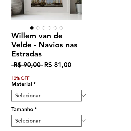
Willem van de
Velde - Navios nas
Estradas
Preço
Preço
 R$ 90,00 
R$ 81,00
normal
promocional
10% OFF
Material
*
Tamanho
*