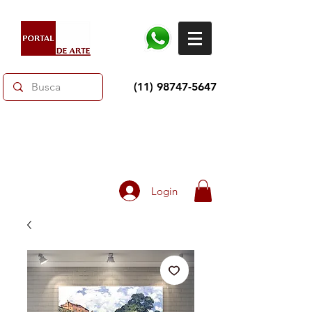
(11) 98747-5647
Dias dos Pais: Toda loja 10% OFF e até 60% OFF
selecionados.
Frete grátis acima de R$350
Login