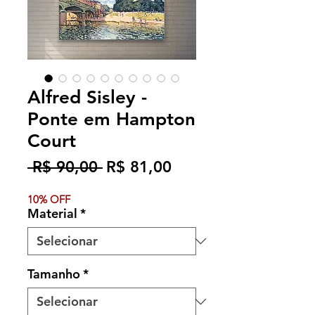
Alfred Sisley -
Ponte em Hampton
Court
Preço
Preço
 R$ 90,00 
R$ 81,00
normal
promocional
10% OFF
Material
*
Tamanho
*