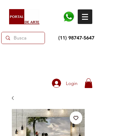
(11) 98747-5647
Dias dos Pais: Toda loja 10% OFF e até 60% OFF
selecionados.
Frete grátis acima de R$350
Login