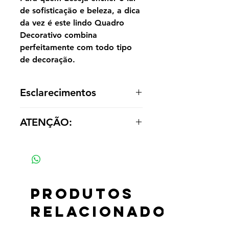
de sofisticação e beleza, a dica
da vez é este lindo Quadro
Decorativo combina
perfeitamente com todo tipo
de decoração.
Esclarecimentos
A reprodução é entregue enrolada,
ATENÇÃO:
sem acabamento dentro de um tubo
para o cliente optar por painel ou
Os valores das réplicas se alteram
emoldurá-la de acordo com a
de acordo com tamanho e material
decoração.
Produtos
relacionados