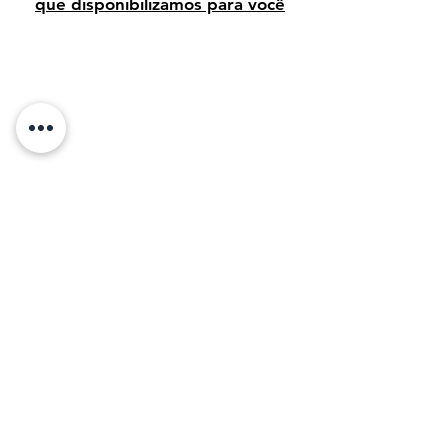
que disponibilizamos para você
Avaliação dos clientes
Sobre Nós:
Desde 1995, temos orgulho de vender arte
de alta qualidade para clientes em todo o
Brasil. Em 2011, com o objetivo de
compartilhar a beleza da arte, decidimos levar
nossa paixão e conhecimento para o mundo
digital, tornando mais fácil para os amantes