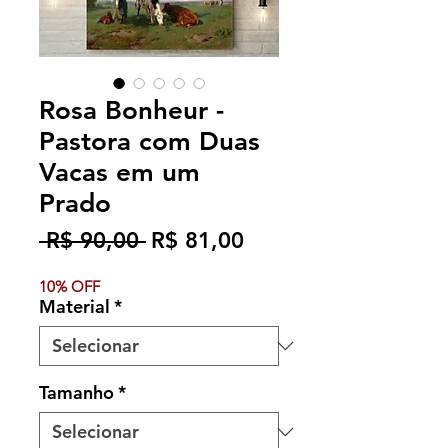
Rosa Bonheur -
Pastora com Duas
Vacas em um
Prado
Preço
Preço
 R$ 90,00 
R$ 81,00
normal
promocional
10% OFF
Material
*
Tamanho
*