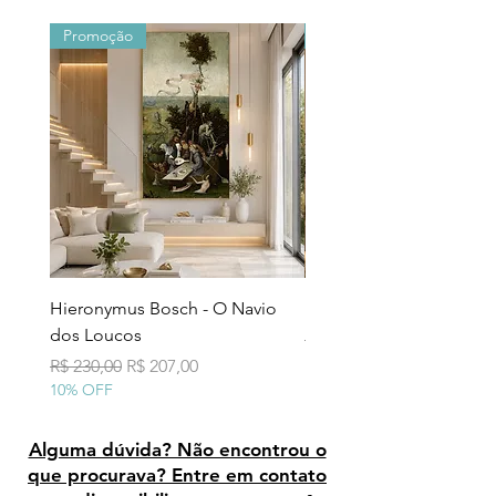
Promoção
Promoção
Hieronymus Bosch - O Navio
Pollock - Número 7A
dos Loucos
Preço normal
R$ 290,00
10% OFF
Preço normal
Preço promocional
R$ 230,00
R$ 207,00
10% OFF
Alguma dúvida? Não encontrou o
que procurava? Entre em contato