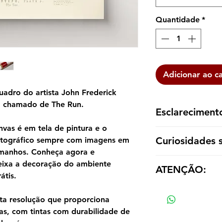
Quantidade
*
Adicionar ao c
adro do artista John Frederick
m chamado de The Run.
Esclareciment
vas é em tela de pintura e o
A reprodução é ent
Curiosidades 
otográfico sempre com imagens em
dentro de um tubo p
tamanhos. Conheça agora e
emoldurá-la de aco
De descendência hol
eixa a decoração do ambiente
ATENÇÃO:
John Frederick Herr
átis.
artistas, sendo o ma
Os valores das répl
Aos 18 anos resolveu
tamanho e material
ta resolução que proporciona
utilizando o seu tem
as, com tintas com durabilidade de
trabalho com cavalo