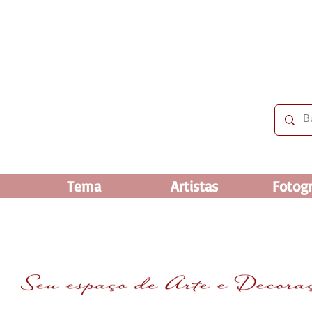
 OFF e até 60% OFF nos selecionados. Frete grátis ac
Tema
Artistas
Fotogr