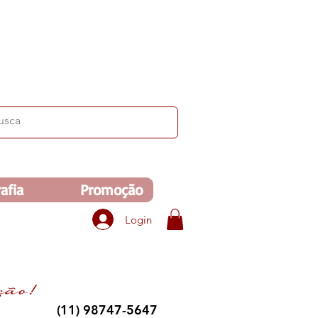
ima de R$350. Veja no carrinho!
afia
Promoção
Login
(11) 98747-5647