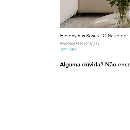
Hieronymus Bosch - O Navio dos
Preço normal
Preço promocional
R$ 230,00
R$ 207,00
10% OFF
Alguma dúvida? Não encon