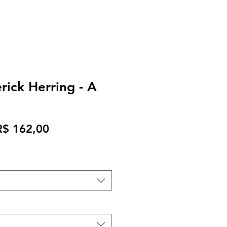
rick Herring - A
reço
Preço
R$ 162,00
ormal
promocional