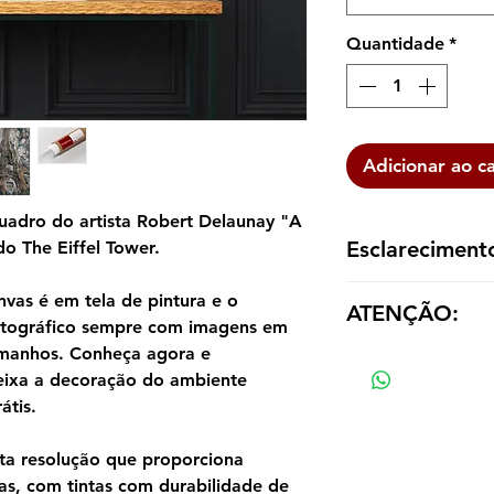
Quantidade
*
Adicionar ao c
uadro do artista Robert Delaunay "A
Esclareciment
o The Eiffel Tower.
A reprodução é ent
vas é em tela de pintura e o
ATENÇÃO:
dentro de um tubo p
otográfico sempre com imagens em
emoldurá-la de aco
tamanhos. Conheça agora e
Os valores das répl
tamanho e material
eixa a decoração do ambiente
átis.
ta resolução que proporciona
as, com tintas com durabilidade de