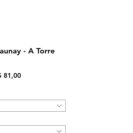
aunay - A Torre
eço
Preço
$ 81,00
rmal
promocional