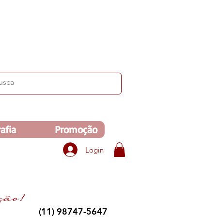
ima de R$350. Veja no carrinho!
afia
Promoção
Login
(11) 98747-5647