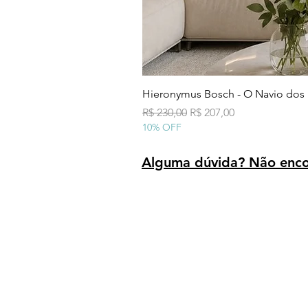
Hieronymus Bosch - O Navio dos
Preço normal
Preço promocional
R$ 230,00
R$ 207,00
10% OFF
Alguma dúvida? Não encon