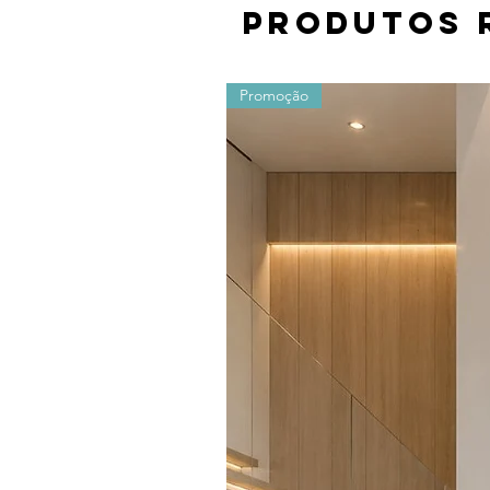
Produtos 
Promoção
Os valores sofrem alterações devido ao