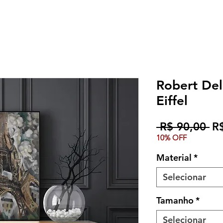
Robert Del
Eiffel
Pr
 R$ 90,00 
R
10% OFF
no
Material
*
Selecionar
Tamanho
*
Selecionar