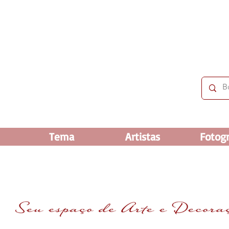
 OFF e até 60% OFF nos selecionados. Frete grátis ac
Tema
Artistas
Fotogr