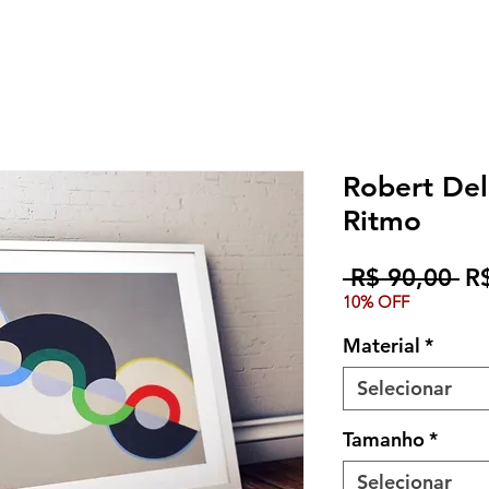
Robert De
Ritmo
Pr
 R$ 90,00 
R
10% OFF
no
Material
*
Selecionar
Tamanho
*
Selecionar