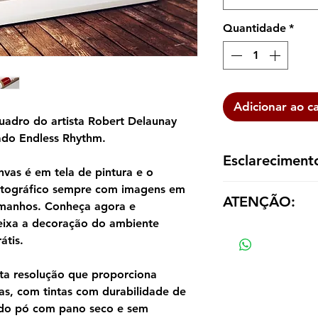
Quantidade
*
Adicionar ao c
uadro do artista Robert Delaunay
do Endless Rhythm.
Esclareciment
vas é em tela de pintura e o
A reprodução é ent
otográfico sempre com imagens em
ATENÇÃO:
dentro de um tubo p
tamanhos. Conheça agora e
emoldurá-la de aco
eixa a decoração do ambiente
Os valores das répl
átis.
tamanho e material
ta resolução que proporciona
as, com tintas com durabilidade de
ndo pó com pano seco e sem