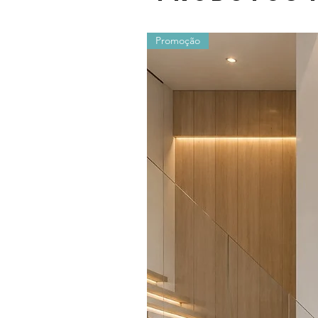
Promoção
Os valores sofrem alterações devido ao