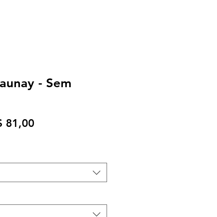
launay - Sem
eço
Preço
$ 81,00
rmal
promocional