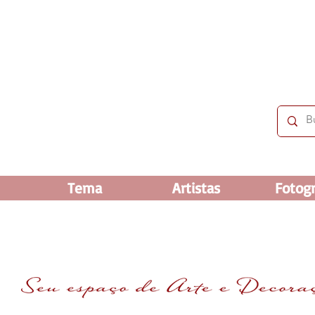
 OFF e até 60% OFF nos selecionados. Frete grátis ac
Tema
Artistas
Fotogr