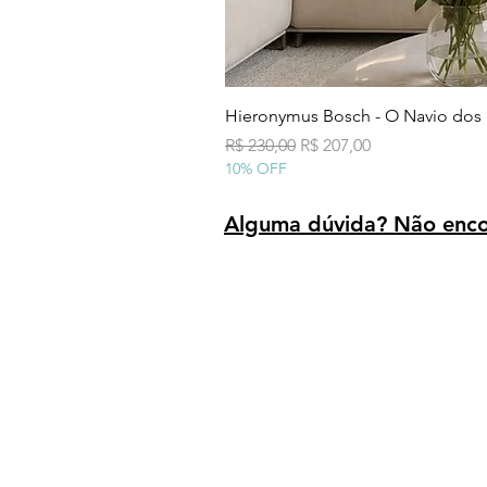
Hieronymus Bosch - O Navio dos
Preço normal
Preço promocional
R$ 230,00
R$ 207,00
10% OFF
Alguma dúvida? Não encon