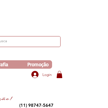
ima de R$350. Veja no carrinho!
afia
Promoção
Login
(11) 98747-5647