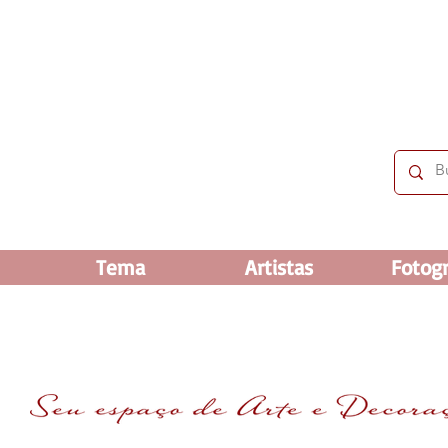
 OFF e até 60% OFF nos selecionados. Frete grátis ac
Tema
Artistas
Fotogr