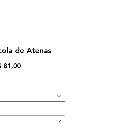
scola de Atenas
eço
Preço
$ 81,00
rmal
promocional