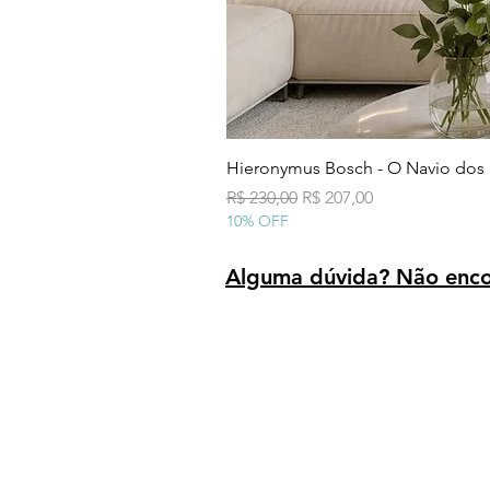
Hieronymus Bosch - O Navio dos
Preço normal
Preço promocional
R$ 230,00
R$ 207,00
10% OFF
Alguma dúvida? Não encon