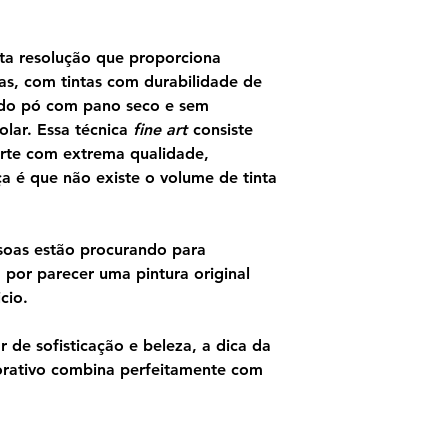
nas paredes que ret
conhecimento.
Na parede oposta da
ta resolução que proporciona
Disputa ou
A Disput
as, com tintas com durabilidade de
que retrata grandes
ndo pó com pano seco e sem
a transubstanciaçãod
olar. Essa técnica
fine art
consiste
vinho realmente se 
rte com extrema qualidade,
Cristo durante o sac
ça é que não existe o volume de tinta
grandes pensadores 
grandes pensadores
um todo, significa q
melhor de ambas as
soas estão procurando para
Platão (meio esquer
por parecer uma pintura original
significando sua vi
cio.
reflexo de idéias (o
verdade, você precis
 de sofisticação e beleza, a dica da
Aristóteles é azul (
baixo para a terra, 
orativo combina perfeitamente com
tudo o que existe é
impressão de que el
debate real.