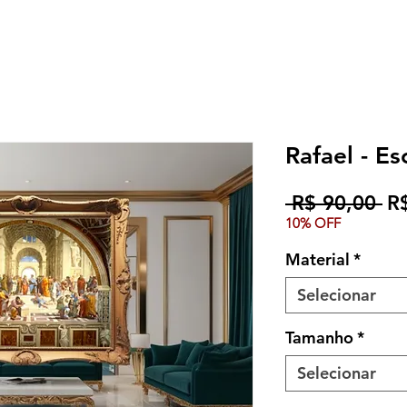
Rafael - E
Pr
 R$ 90,00 
R
10% OFF
no
Material
*
Selecionar
Tamanho
*
Selecionar