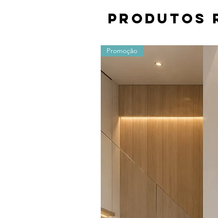
Produtos 
Promoção
Os valores sofrem alterações devido ao