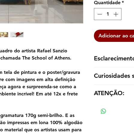
Quantidade
*
Adicionar ao c
adro do artista Rafael Sanzio
Esclareciment
 chamada The School of Athens.
A reprodução é ent
tela de pintura e o poster/gravura
Curiosidades 
dentro de um tubo p
re com imagens em alta definição
emoldurá-la de aco
eça agora e surpreenda-se como a
A Escola de Atenas 
ATENÇÃO:
artista renascentist
biente incrível! Em até 12x e frete
Foi pintado entre 1
Os valores das répl
quartos agora conh
tamanho e material
Raffaello, no Paláci
gramatura 170g semi-brilho. E as
considerado um dos 
 são impressas em lona 100% algodão
afresco existentes.
material que os artistas usam para
É parte de um grupo