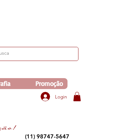
ima de R$350. Veja no carrinho!
afia
Promoção
Login
(11) 98747-5647