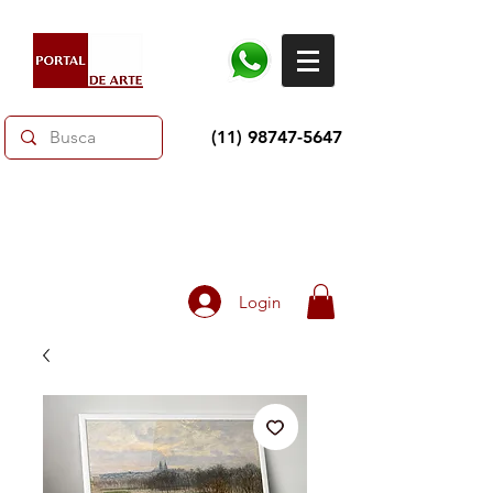
(11) 98747-5647
Dias dos Pais: Toda loja 10% OFF e até 60% OFF
selecionados.
Frete grátis acima de R$350
Login