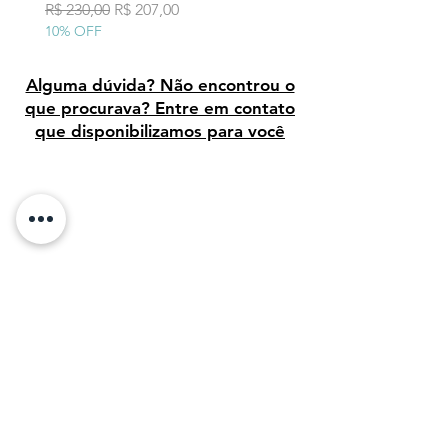
10% OFF
Preço normal
Preço promocional
R$ 230,00
R$ 207,00
10% OFF
Alguma dúvida? Não encontrou o
que procurava? Entre em contato
que disponibilizamos para você
Avaliação dos clientes