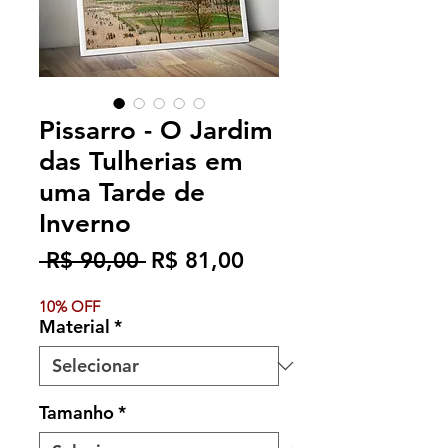
Pissarro - O Jardim
das Tulherias em
uma Tarde de
Inverno
Preço
Preço
 R$ 90,00 
R$ 81,00
normal
promocional
10% OFF
Material
*
Tamanho
*