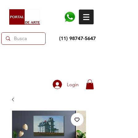
(11) 98747-5647
Dias dos Pais: Toda loja 10% OFF e até 60% OFF
selecionados.
Frete grátis acima de R$350
Login