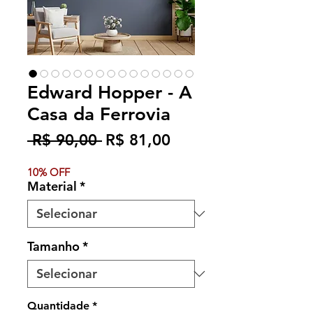
Edward Hopper - A
Casa da Ferrovia
Preço
Preço
 R$ 90,00 
R$ 81,00
normal
promocional
10% OFF
Material
*
Tamanho
*
Quantidade
*