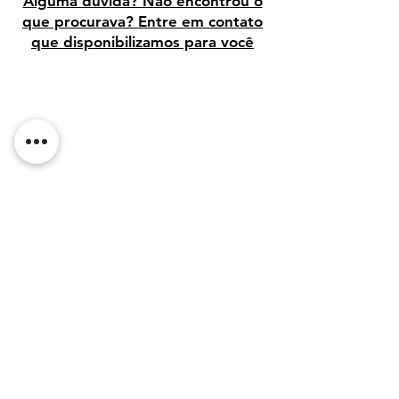
Alguma dúvida? Não encontrou o
que procurava? Entre em contato
que disponibilizamos para você
Avaliação dos clientes
Sobre Nós:
Desde 1995, temos orgulho de vender arte
de alta qualidade para clientes em todo o
Brasil. Em 2011, com o objetivo de