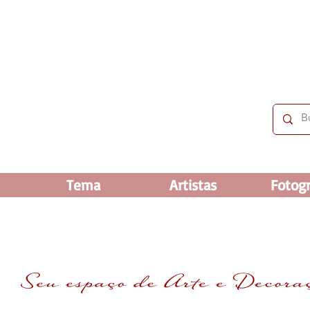
 OFF e até 60% OFF nos selecionados. Frete grátis ac
Tema
Artistas
Fotogr