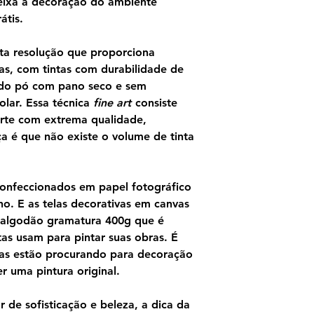
eixa a decoração do ambiente
Monet sugere a incl
átis.
usando a tela no for
de sombra e luz no
ta resolução que proporciona
sensação de profun
as, com tintas com durabilidade de
ndo pó com pano seco e sem
olar. Essa técnica
fine art
consiste
rte com extrema qualidade,
ça é que não existe o volume de tinta
confeccionados em papel fotográfico
o. E as telas decorativas em canvas
 algodão gramatura 400g que é
as usam para pintar suas obras. É
as estão procurando para decoração
 uma pintura original.
 de sofisticação e beleza, a dica da