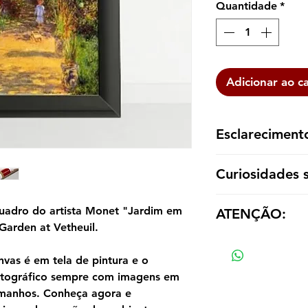
Quantidade
*
Adicionar ao c
Esclareciment
A reprodução é ent
Curiosidades 
dentro de um tubo p
emoldurá-la de aco
Em 1881, Monet lan
uadro do artista Monet "Jardim em
ATENÇÃO:
em torno de Vétheui
arden at Vetheuil.
principalmente em s
Os valores das répl
frente de sua casa 
tamanho e material
estrada, até o rio Se
vas é em tela de pintura e o
Ele foi capaz de ca
otográfico sempre com imagens em
lugares que ele logo
tamanhos. Conheça agora e
competem entre si 