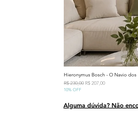
Hieronymus Bosch - O Navio dos
Preço normal
Preço promocional
R$ 230,00
R$ 207,00
10% OFF
Alguma dúvida? Não encon