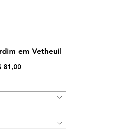
rdim em Vetheuil
eço
Preço
$ 81,00
rmal
promocional