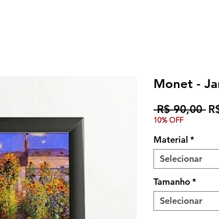
Monet - Ja
Pr
 R$ 90,00 
R
10% OFF
no
Material
*
Selecionar
Tamanho
*
Selecionar