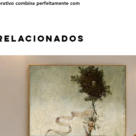
orativo combina perfeitamente com
relacionados
 material e tamanho