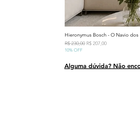
Hieronymus Bosch - O Navio dos
Preço normal
Preço promocional
R$ 230,00
R$ 207,00
10% OFF
Alguma dúvida? Não encon