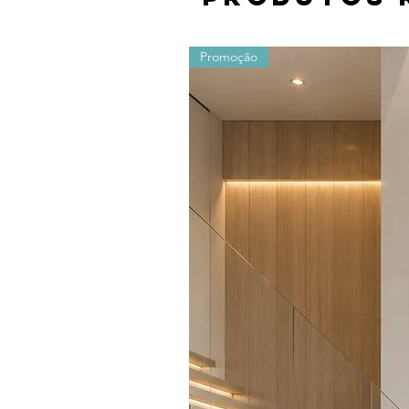
Promoção
Os valores sofrem alterações devido ao