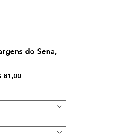
argens do Sena,
eço
Preço
$ 81,00
rmal
promocional