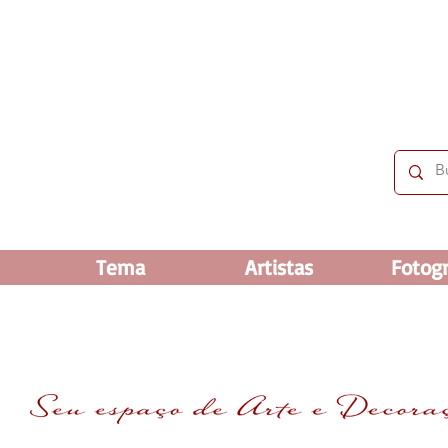
 OFF e até 60% OFF nos selecionados. Frete grátis ac
Tema
Artistas
Fotogr