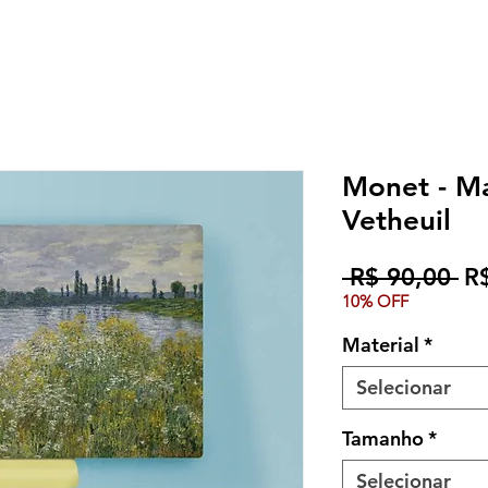
Monet - M
Vetheuil
Pr
 R$ 90,00 
R
10% OFF
no
Material
*
Selecionar
Tamanho
*
Selecionar