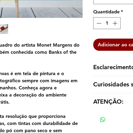
Quantidade
*
Adicionar ao c
uadro do artista Monet Margens do
mbém conhecida como Banks of the
Esclareciment
vas é em tela de pintura e o
A reprodução é ent
otográfico sempre com imagens em
Curiosidades 
dentro de um tubo p
tamanhos. Conheça agora e
emoldurá-la de aco
eixa a decoração do ambiente
ATENÇÃO:
átis.
Os valores das répl
ta resolução que proporciona
tamanho e material
as, com tintas com durabilidade de
ndo pó com pano seco e sem