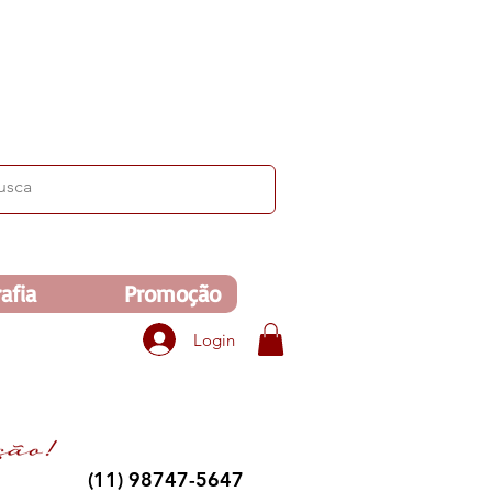
ima de R$350. Veja no carrinho!
afia
Promoção
Login
(11) 98747-5647