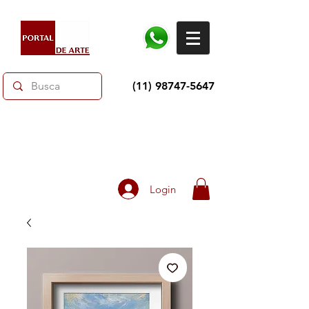
(11) 98747-5647
Dias dos Pais: Toda loja 10% OFF e até 60% OFF
selecionados.
Frete grátis acima de R$350
Login