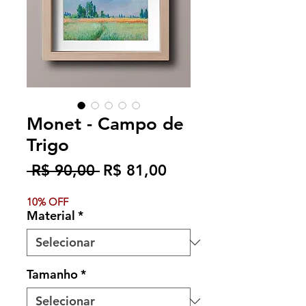
Monet - Campo de
Trigo
Preço
Preço
 R$ 90,00 
R$ 81,00
normal
promocional
10% OFF
Material
*
Tamanho
*