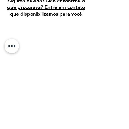
Alguma dúvida? Não encontrou o
que procurava? Entre em contato
que disponibilizamos para você
Avaliação dos clientes
Sobre Nós:
Desde 1995, temos orgulho de vender arte
de alta qualidade para clientes em todo o
Brasil. Em 2011, com o objetivo de