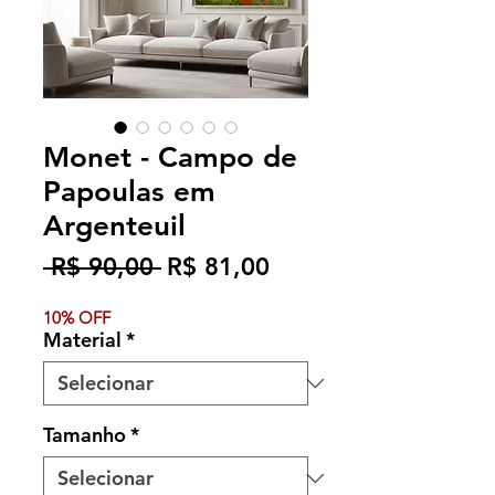
Monet - Campo de
Papoulas em
Argenteuil
Preço
Preço
 R$ 90,00 
R$ 81,00
normal
promocional
10% OFF
Material
*
Tamanho
*