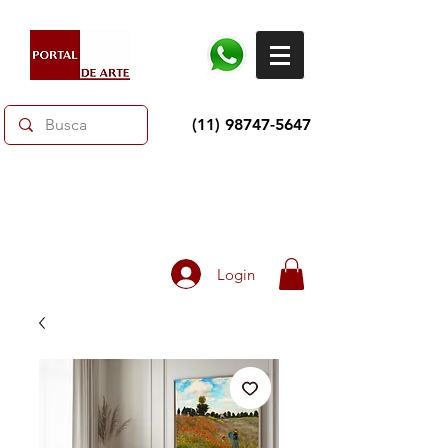
(11) 98747-5647
Dias dos Pais: Toda loja 10% OFF e até 60% OFF
selecionados.
Frete grátis acima de R$350
Login