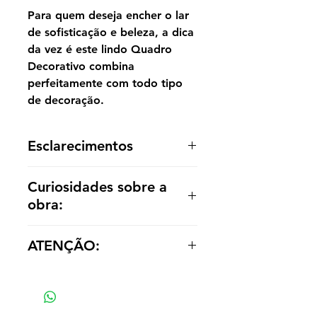
Para quem deseja encher o lar
de sofisticação e beleza, a dica
da vez é este lindo Quadro
Decorativo combina
perfeitamente com todo tipo
de decoração.
Esclarecimentos
A reprodução é entregue enrolada,
Curiosidades sobre a
sem acabamento dentro de um tubo
obra:
para o cliente optar por painel ou
emoldurá-la de acordo com a
Claude Monet, As Papoulas em
decoração.
ATENÇÃO:
Argenteuil (1873), também chamada
de Campo de Papoulas, Argenteuil.
Os valores das réplicas se alteram
Esta tela foi exposta no primeiro
de acordo com tamanho e material
Salão Impressionista, em 1874.
A pintura apresenta um campo de