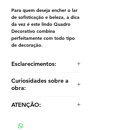
Para quem deseja encher o lar
de sofisticação e beleza, a dica
da vez é este lindo Quadro
Decorativo combina
perfeitamente com todo tipo
de decoração.
Esclarecimentos:
A reprodução é entregue enrolada,
Curiosidades sobre a
sem acabamento dentro de um tubo
obra:
para o cliente optar por painel ou
emoldurá-la de acordo com a
Pygmalion e Galatea são uma
decoração.
ATENÇÃO:
pintura de 1890 do artista francês
Jean-Léon Gérôme.
Os valores das réplicas se alteram
O tema foi retirado das
de acordo com tamanho e material
Metamorfoses de Ovídio e mostra o
escultor Pygmalion beijando sua