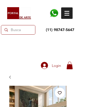
(11) 98747-5647
Toda loja 10% OFF e até 60% OFF selecionados.
Frete grátis acima de R$350
Login