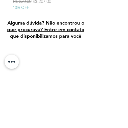
10% OFF
Preço normal
Preço promocional
R$ 230,00
R$ 207,00
10% OFF
Alguma dúvida? Não encontrou o
que procurava? Entre em contato
que disponibilizamos para você
Avaliação dos clientes