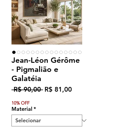
Jean-Léon Gérôme
- Pigmalião e
Galatéia
Preço
Preço
 R$ 90,00 
R$ 81,00
normal
promocional
10% OFF
Material
*