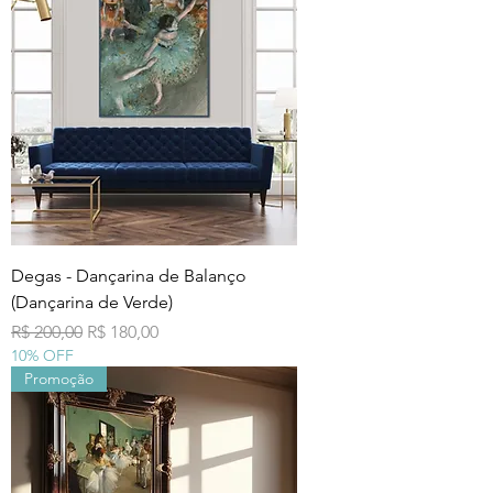
Degas - Dançarina de Balanço
(Dançarina de Verde)
Preço normal
Preço promocional
R$ 200,00
R$ 180,00
10% OFF
Promoção