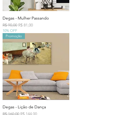
Degas - Mulher Passando
Preço normal
Preço promocional
R$ 90,00
R$ 81,00
10% OFF
Promoção
Degas - Lição de Dança
Preço normal
Preço promocional
R$ 160,00
R$ 144,00