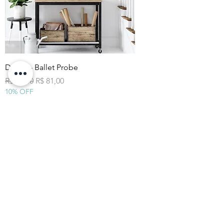
Degas - Ballet Probe
Preço normal
Preço promocional
R$ 90,00
R$ 81,00
10% OFF
Quem viu,
comprou
Promoção
Promoção