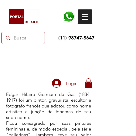
(11) 98747-5647
Dias dos Pais: Toda loja 10% OFF e até 60% OFF
selecionados.
Frete grátis acima de R$350
Login
Edgar Hilaire Germain de Gas
(1834-
1917)
foi um pintor, gravurista, escultor e
fotógrafo francês que adotou como nome
artístico a junção de fonemas do seu
sobrenome.
Ficou consagrado por suas pinturas
femininas e, de modo especial, pela série
"bailarinas". Também, teve seu valor