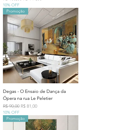
10% OFF
Promoção
Degas - O Ensaio de Dança da
Ópera na rua Le Peletier
Preço normal
Preço promocional
R$ 90,00
R$ 81,00
10% OFF
Promoção