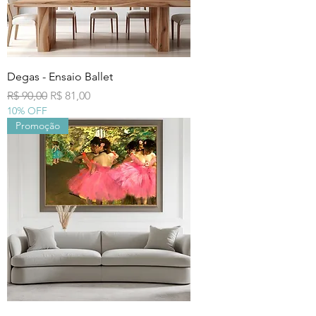
Degas - Ensaio Ballet
Preço normal
Preço promocional
R$ 90,00
R$ 81,00
10% OFF
Promoção