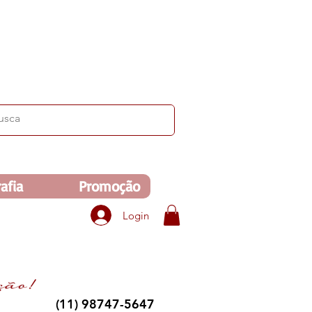
ima de R$350. Veja no carrinho!
afia
Promoção
Login
(11) 98747-5647