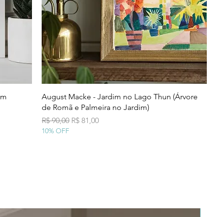
Visualização rápida
um
August Macke - Jardim no Lago Thun (Árvore
de Romã e Palmeira no Jardim)
Preço normal
Preço promocional
R$ 90,00
R$ 81,00
10% OFF
Pr