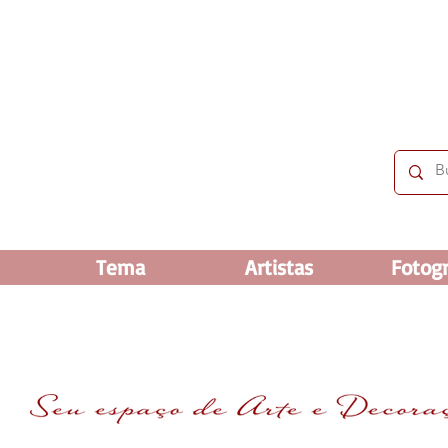
 OFF e até 60% OFF nos selecionados. Frete grátis ac
Tema
Artistas
Fotogr