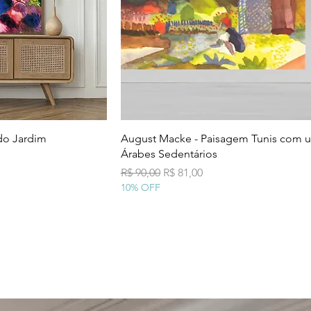
 rápida
Visualização rápida
do Jardim
August Macke - Paisagem Tunis com 
Árabes Sedentários
al
Preço normal
Preço promocional
R$ 90,00
R$ 81,00
10% OFF