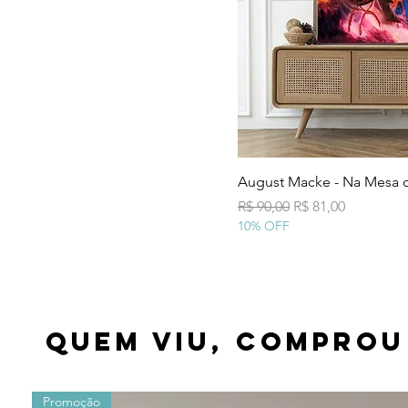
Visualização
August Macke - Na Mesa 
Preço normal
Preço promocion
R$ 90,00
R$ 81,00
10% OFF
Quem viu, comprou
Promoção