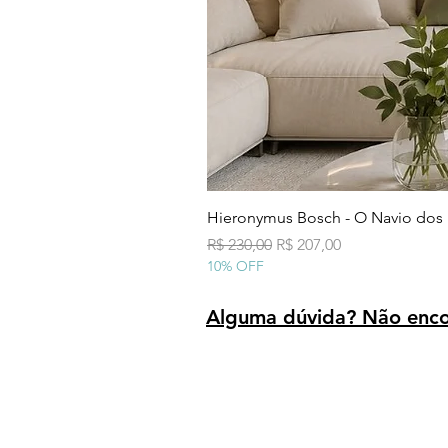
Hieronymus Bosch - O Navio dos
Preço normal
Preço promocional
R$ 230,00
R$ 207,00
10% OFF
Alguma dúvida? Não encon