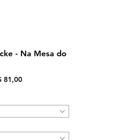
cke - Na Mesa do
eço
Preço
$ 81,00
rmal
promocional