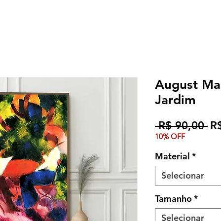
August Ma
Jardim
Pr
 R$ 90,00 
R
10% OFF
no
Material
*
Selecionar
Tamanho
*
Selecionar