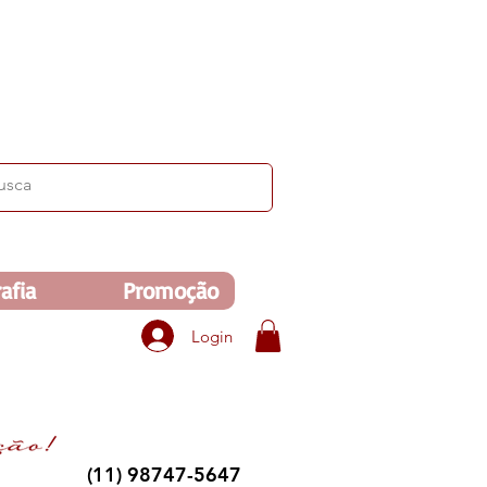
ima de R$350. Veja no carrinho!
afia
Promoção
Login
(11) 98747-5647