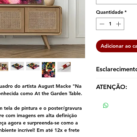
Quantidade
*
Adicionar ao c
Esclareciment
A reprodução é ent
ATENÇÃO:
uadro do artista August Macke "Na
dentro de um tubo p
nhecida como At the Garden Table.
emoldurá-la de aco
Os valores das répl
tamanho e material
tela de pintura e o poster/gravura
re com imagens em alta definição
eça agora e surpreenda-se como a
biente incrível! Em até 12x e frete