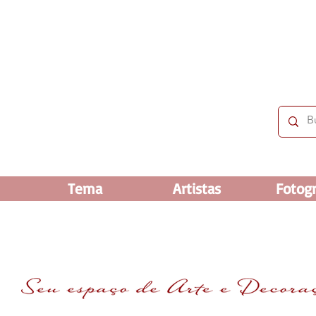
 OFF e até 60% OFF nos selecionados. Frete grátis ac
Tema
Artistas
Fotogr