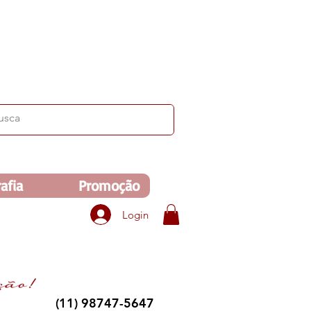
ima de R$350. Veja no carrinho!
afia
Promoção
Login
(11) 98747-5647