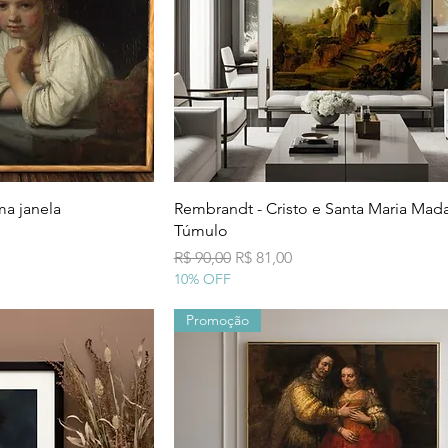
 rápida
Visualização rápida
a janela
Rembrandt - Cristo e Santa Maria Mad
Túmulo
al
Preço normal
Preço promocional
R$ 90,00
R$ 81,00
10% OFF
Promoção