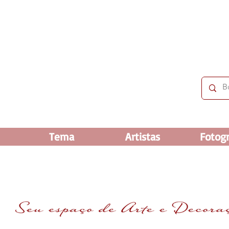
 OFF e até 60% OFF nos selecionados. Frete grátis ac
Tema
Artistas
Fotogr