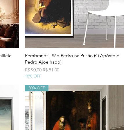
Visualização rápida
lileia
Rembrandt - São Pedro na Prisão (O Apóstolo
Pedro Ajoelhado)
Preço normal
Preço promocional
R$ 90,00
R$ 81,00
10% OFF
30% OFF