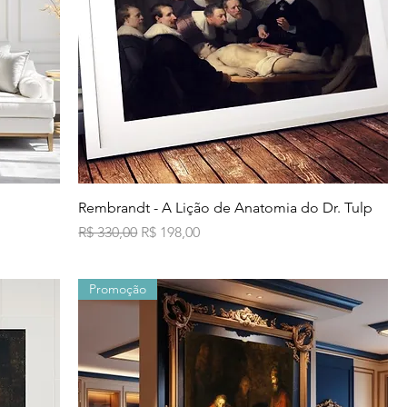
Visualização rápida
Rembrandt - A Lição de Anatomia do Dr. Tulp
Preço normal
Preço promocional
R$ 330,00
R$ 198,00
Promoção