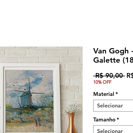
Van Gogh -
Galette (1
Pr
 R$ 90,00 
R
10% OFF
no
Material
*
Selecionar
Tamanho
*
Selecionar