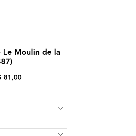
 Le Moulin de la
887)
eço
Preço
$ 81,00
rmal
promocional