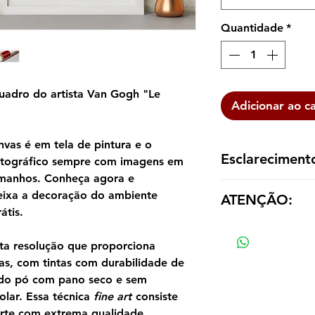
Quantidade
*
uadro do artista Van Gogh "Le
Adicionar ao c
vas é em tela de pintura e o
Esclareciment
otográfico sempre com imagens em
tamanhos. Conheça agora e
A reprodução é ent
eixa a decoração do ambiente
ATENÇÃO:
dentro de um tubo p
átis.
emoldurá-la de aco
Os valores das répl
tamanho e material
ta resolução que proporciona
as, com tintas com durabilidade de
ndo pó com pano seco e sem
olar. Essa técnica
fine art
consiste
rte com extrema qualidade,