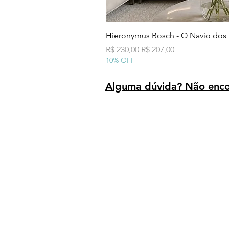
Hieronymus Bosch - O Navio dos
Preço normal
Preço promocional
R$ 230,00
R$ 207,00
10% OFF
Alguma dúvida? Não encon