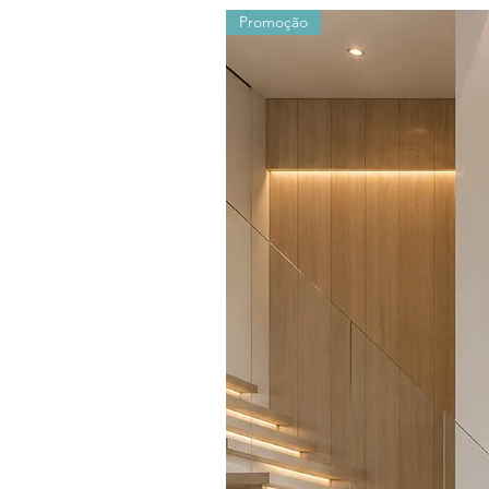
Promoção
Os valores sofrem alterações devido ao