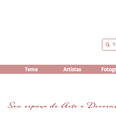
 OFF e até 60% OFF nos selecionados. Frete grátis ac
Tema
Artistas
Fotogr