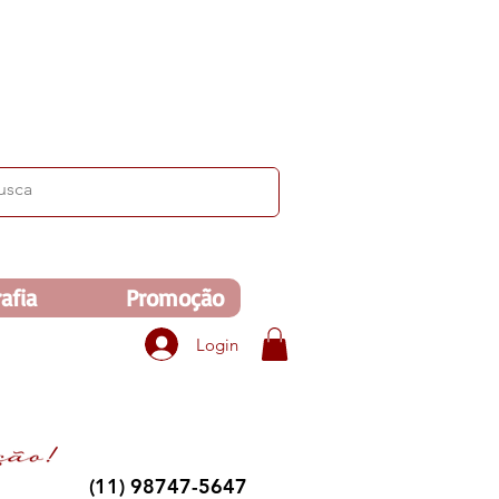
ima de R$350. Veja no carrinho!
afia
Promoção
Login
(11) 98747-5647