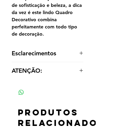
de sofisticação e beleza, a dica
da vez é este lindo Quadro
Decorativo combina
perfeitamente com todo tipo
de decoração.
Esclarecimentos
A reprodução é entregue enrolada,
ATENÇÃO:
sem acabamento dentro de um tubo
para o cliente optar por painel ou
Os valores das réplicas se alteram
emoldurá-la de acordo com a
de acordo com tamanho e material
decoração.
Produtos
relacionados