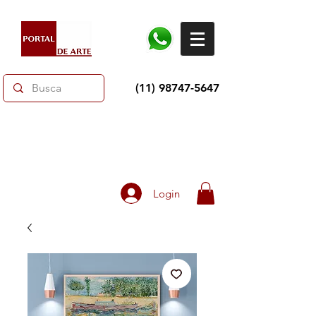
(11) 98747-5647
Dias dos Pais: Toda loja 10% OFF e até 60% OFF
selecionados.
Frete grátis acima de R$350
Login