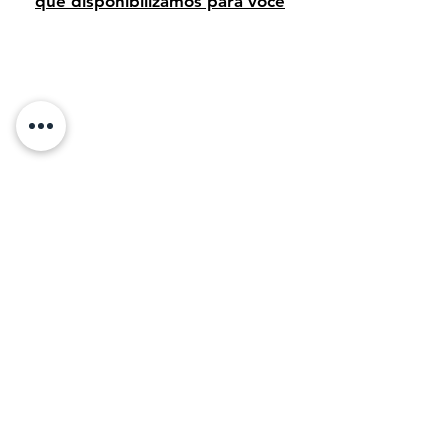
que disponibilizamos para você
Avaliação dos clientes
Sobre Nós:
Desde 1995, temos orgulho de vender arte
de alta qualidade para clientes em todo o
Brasil. Em 2011, com o objetivo de
compartilhar a beleza da arte, decidimos levar
nossa paixão e conhecimento para o mundo
digital, tornando mais fácil para os amantes