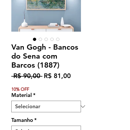
Van Gogh - Bancos
do Sena com
Barcos (1887)
Preço
Preço
 R$ 90,00 
R$ 81,00
normal
promocional
10% OFF
Material
*
Tamanho
*