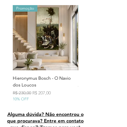
Promoção
Promoção
Hieronymus Bosch - O Navio
Pollock - Número 7A
dos Loucos
Preço normal
R$ 290,00
10% OFF
Preço normal
Preço promocional
R$ 230,00
R$ 207,00
10% OFF
Alguma dúvida? Não encontrou o
que procurava? Entre em contato