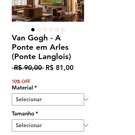
Van Gogh - A
Ponte em Arles
(Ponte Langlois)
Preço
Preço
 R$ 90,00 
R$ 81,00
normal
promocional
10% OFF
Material
*
Tamanho
*