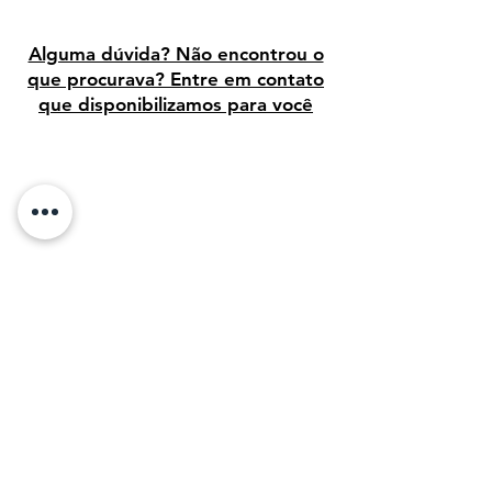
irmão Theo para enquadrar e enviar
uma das pinturas para um
negociante de arte na
Alguma dúvida? Não encontrou o
Holanda. A ponte de
que procurava? Entre em contato
Langlois reconstruída é agora
que disponibilizamos para você
chamada Ponte Van Gogh.
Avaliação dos clientes
Sobre Nós: