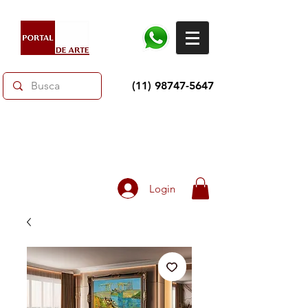
(11) 98747-5647
Dias dos Pais: Toda loja 10% OFF e até 60% OFF
selecionados.
Frete grátis acima de R$350
Login