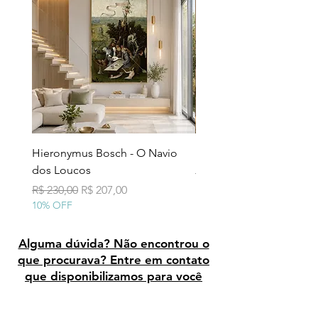
Hieronymus Bosch - O Navio
Pollock - Número 7A
dos Loucos
Preço normal
R$ 290,00
10% OFF
Preço normal
Preço promocional
R$ 230,00
R$ 207,00
10% OFF
Alguma dúvida? Não encontrou o
que procurava? Entre em contato
que disponibilizamos para você