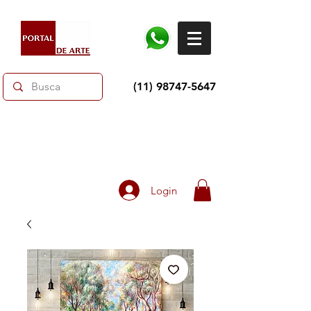
(11) 98747-5647
Dias dos Pais: Toda loja 10% OFF e até 60% OFF
selecionados.
Frete grátis acima de R$350
Login