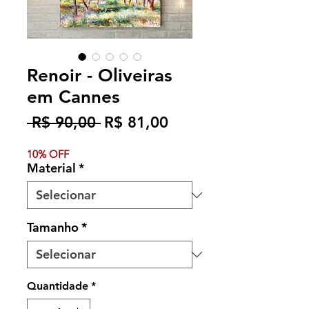
Renoir - Oliveiras
em Cannes
Preço
Preço
 R$ 90,00 
R$ 81,00
normal
promocional
10% OFF
Material
*
Tamanho
*
Quantidade
*