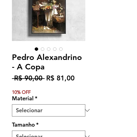
Pedro Alexandrino
- A Copa
Preço
Preço
 R$ 90,00 
R$ 81,00
normal
promocional
10% OFF
Material
*
Tamanho
*