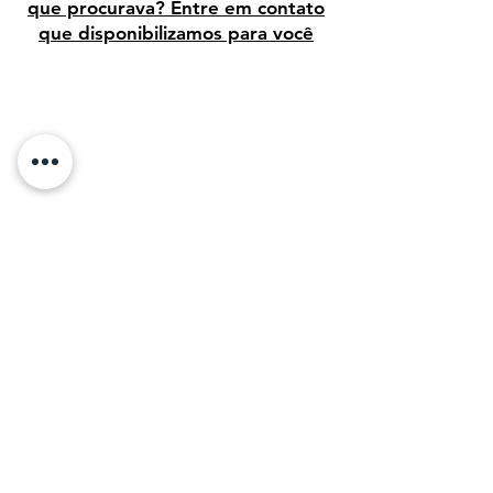
que procurava? Entre em contato
que disponibilizamos para você
Avaliação dos clientes
Sobre Nós:
Desde 1995, temos orgulho de vender arte
de alta qualidade para clientes em todo o
Brasil. Em 2011, com o objetivo de
compartilhar a beleza da arte, decidimos levar