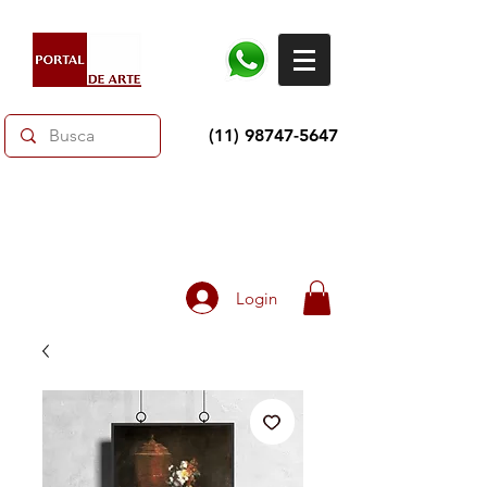
(11) 98747-5647
Dias dos Pais: Toda loja 10% OFF e até 60% OFF
selecionados.
Frete grátis acima de R$350
Login