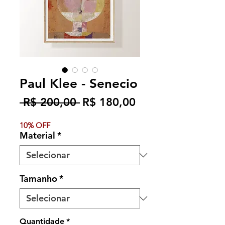
Paul Klee - Senecio
Preço
Preço
 R$ 200,00 
R$ 180,00
normal
promocional
10% OFF
Material
*
Tamanho
*
Quantidade
*