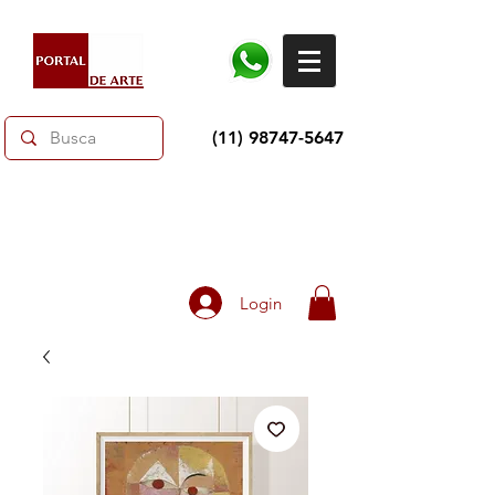
(11) 98747-5647
Dias dos Pais: Toda loja 10% OFF e até 60% OFF
selecionados.
Frete grátis acima de R$350
Login