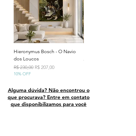
Hieronymus Bosch - O Navio
Pollock - Número 7A
dos Loucos
Preço normal
R$ 290,00
10% OFF
Preço normal
Preço promocional
R$ 230,00
R$ 207,00
10% OFF
Alguma dúvida? Não encontrou o
que procurava? Entre em contato
que disponibilizamos para você
Avaliação dos clientes