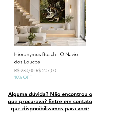
Hieronymus Bosch - O Navio
Pollock - Número 7A
dos Loucos
Preço normal
R$ 290,00
10% OFF
Preço normal
Preço promocional
R$ 230,00
R$ 207,00
10% OFF
Alguma dúvida? Não encontrou o
que procurava? Entre em contato
que disponibilizamos para você
Avaliação dos clientes