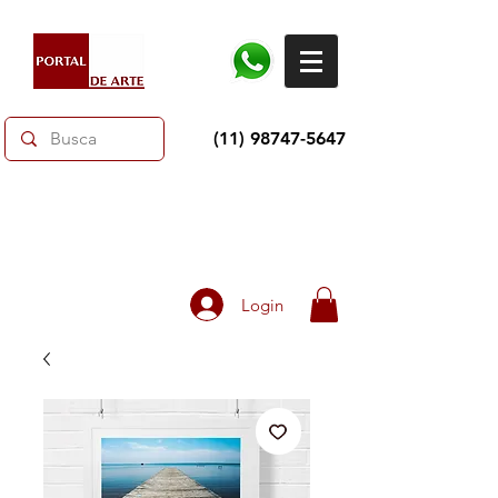
(11) 98747-5647
Dias dos Pais: Toda loja 10% OFF e até 60% OFF
selecionados.
Frete grátis acima de R$350
Login