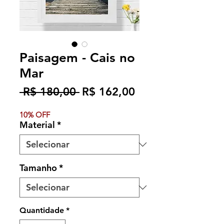
Paisagem - Cais no
Mar
Preço
Preço
 R$ 180,00 
R$ 162,00
normal
promocional
10% OFF
Material
*
Tamanho
*
Quantidade
*