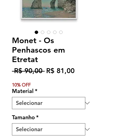
Monet - Os
Penhascos em
Etretat
Preço
Preço
 R$ 90,00 
R$ 81,00
normal
promocional
10% OFF
Material
*
Tamanho
*