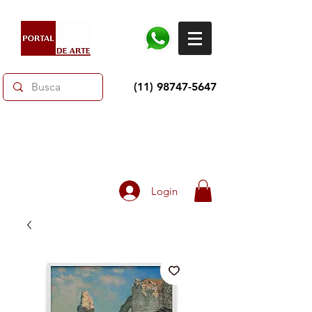
(11) 98747-5647
Dias dos Pais: Toda loja 10% OFF e até 60% OFF
selecionados.
Frete grátis acima de R$350
Login