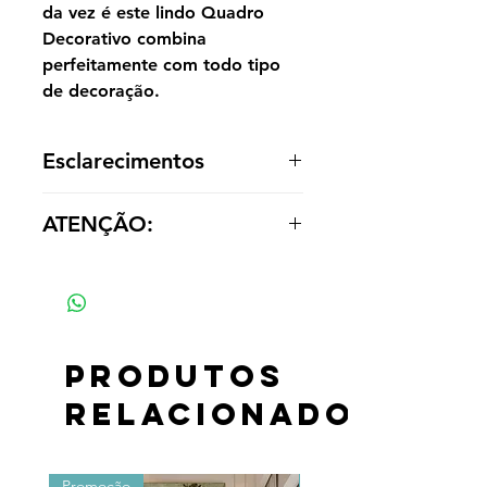
da vez é este lindo Quadro
Decorativo combina
perfeitamente com todo tipo
de decoração.
Esclarecimentos
A reprodução é entregue enrolada,
ATENÇÃO:
sem acabamento dentro de um tubo
para o cliente optar por painel ou
Os valores das réplicas se alteram
emoldurá-la de acordo com a
de acordo com tamanho e material
decoração.
Produtos
relacionados
Promoção
Promoção