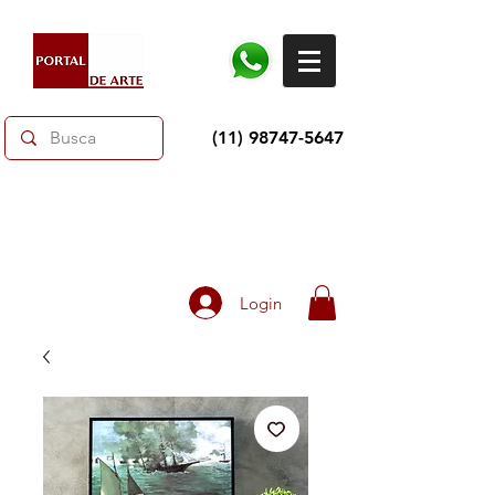
(11) 98747-5647
Dias dos Pais: Toda loja 10% OFF e até 60% OFF
selecionados.
Frete grátis acima de R$350
Login