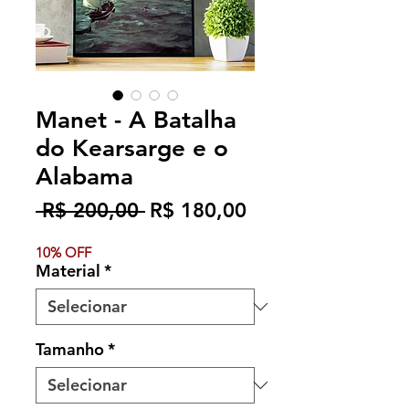
Manet - A Batalha
do Kearsarge e o
Alabama
Preço
Preço
 R$ 200,00 
R$ 180,00
normal
promocional
10% OFF
Material
*
Tamanho
*