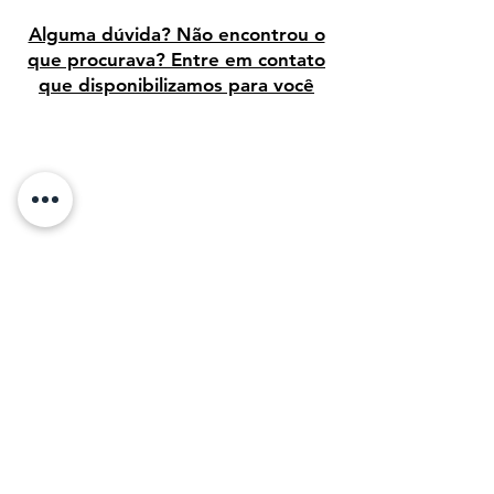
francês Marguerite Charpentier em
1878 e agora está no Museu de
Alguma dúvida? Não encontrou o
Arte da Filadélfia
que procurava? Entre em contato
que disponibilizamos para você
Avaliação dos clientes
Sobre Nós:
Desde 1995, temos orgulho de vender arte