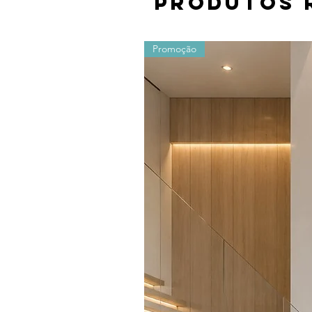
Produtos 
Promoção
Os valores sofrem alterações devido ao