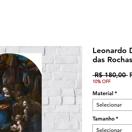
Leonardo D
das Rocha
P
 R$ 180,00 
10% OFF
n
Material
*
Selecionar
Tamanho
*
Selecionar