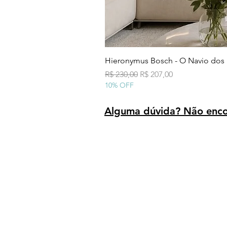
Hieronymus Bosch - O Navio dos
Preço normal
Preço promocional
R$ 230,00
R$ 207,00
10% OFF
Alguma dúvida? Não encon