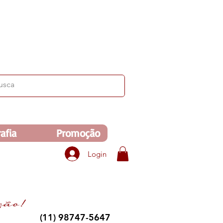
 de R$350. Veja no carrinho!
afia
Promoção
Login
(11) 98747-5647