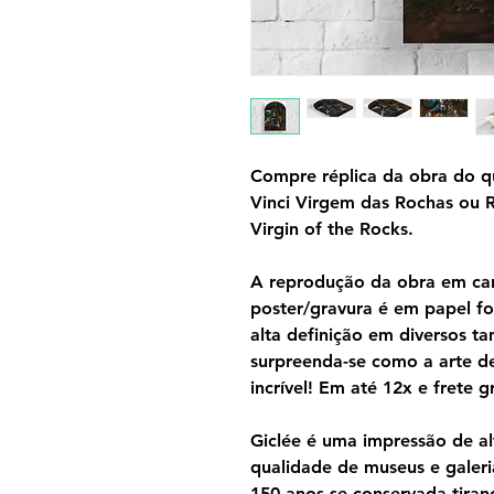
Compre réplica da obra do q
Vinci Virgem das Rochas ou
Virgin of the Rocks.
A reprodução da obra em can
poster/gravura é em papel f
alta definição em diversos 
surpreenda-se como a arte d
incrível! Em até 12x e frete gr
Giclée é uma impressão de al
qualidade de museus e galeri
150 anos se conservada tira