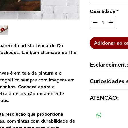
Quantidade
*
Adicionar ao c
uadro do artista Leonardo Da
 Rochedos, também chamado de The
Esclareciment
vas é em tela de pintura e o
A reprodução é ent
otográfico sempre com imagens em
Curiosidades 
dentro de um tubo p
tamanhos. Conheça agora e
emoldurá-la de aco
A Virgem das Rochas
eixa a decoração do ambiente
ATENÇÃO:
para designar um co
átis.
composições quase i
Os valores das répl
pelo menos em sua 
ta resolução que proporciona
tamanho e material
Vinci. Estas versõe
as, com tintas com durabilidade de
Louvre, Paris e na N
ndo pó com pano seco e sem