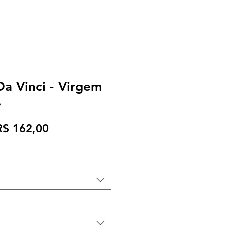
a Vinci - Virgem
s
reço
Preço
R$ 162,00
ormal
promocional