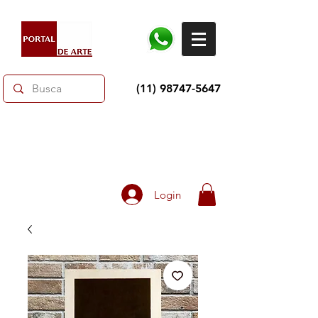
(11) 98747-5647
Dias dos Pais: Toda loja 10% OFF e até 60% OFF
selecionados.
Frete grátis acima de R$350
Login