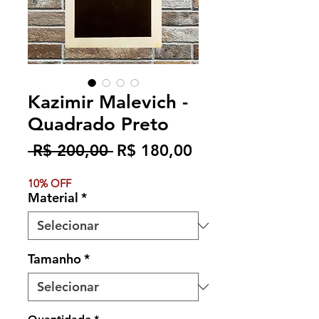
Kazimir Malevich -
Quadrado Preto
Preço
Preço
 R$ 200,00 
R$ 180,00
normal
promocional
10% OFF
Material
*
Tamanho
*