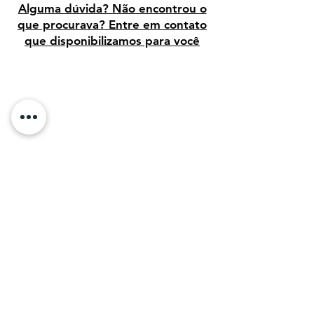
Alguma dúvida? Não encontrou o
que procurava? Entre em contato
que disponibilizamos para você
Avaliação dos clientes
Sobre Nós:
Desde 1995, temos orgulho de vender arte
de alta qualidade para clientes em todo o