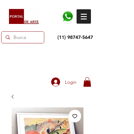
(11) 98747-5647
Dias dos Pais: Toda loja 10% OFF e até 60% OFF
selecionados.
Frete grátis acima de R$350
Login