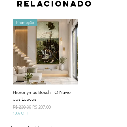
relacionados
Promoção
Promoção
Hieronymus Bosch - O Navio
Pollock - Número 7A
dos Loucos
Preço normal
R$ 290,00
10% OFF
Preço normal
Preço promocional
R$ 230,00
R$ 207,00
10% OFF