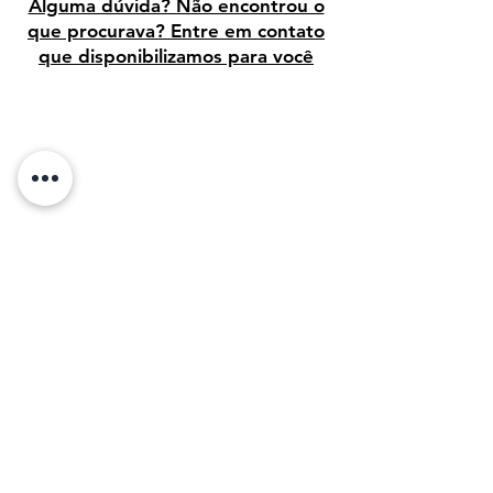
Alguma dúvida? Não encontrou o
que procurava? Entre em contato
que disponibilizamos para você
Avaliação dos clientes
Sobre Nós:
Desde 1995, temos orgulho de vender arte
de alta qualidade para clientes em todo o
Brasil. Em 2011, com o objetivo de