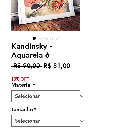
Kandinsky -
Aquarela 6
Preço
Preço
 R$ 90,00 
R$ 81,00
normal
promocional
10% OFF
Material
*
Tamanho
*