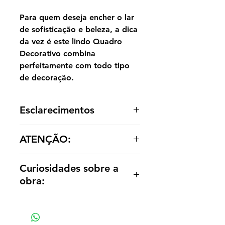
Para quem deseja encher o lar
de sofisticação e beleza, a dica
da vez é este lindo Quadro
Decorativo combina
perfeitamente com todo tipo
de decoração.
Esclarecimentos
A reprodução é entregue enrolada,
ATENÇÃO:
sem acabamento dentro de um tubo
para o cliente optar por painel ou
Os valores das réplicas se alteram
emoldurá-la de acordo com a
Curiosidades sobre a
de acordo com tamanho e material
decoração.
obra:
Criada em 1878, "Campo de
Centeio" de Ivan Shishkin retrata
um vasto campo de centeio