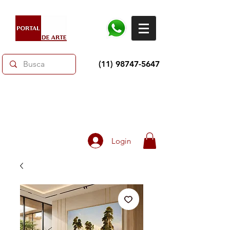
(11) 98747-5647
Dias dos Pais: Toda loja 10% OFF e até 60% OFF
selecionados.
Frete grátis acima de R$350
Login