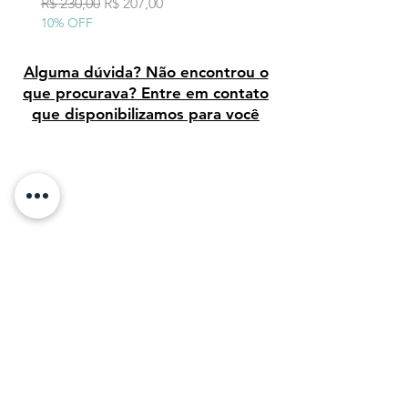
10% OFF
Preço normal
Preço promocional
R$ 230,00
R$ 207,00
10% OFF
Alguma dúvida? Não encontrou o
que procurava? Entre em contato
que disponibilizamos para você
Avaliação dos clientes