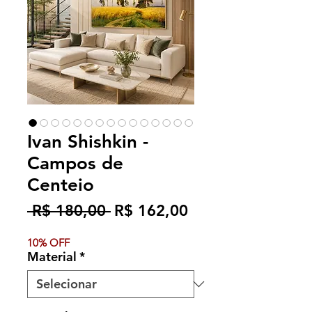
Ivan Shishkin -
Campos de
Centeio
Preço
Preço
 R$ 180,00 
R$ 162,00
normal
promocional
10% OFF
Material
*