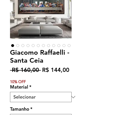
Giacomo Raffaelli -
Santa Ceia
Preço
Preço
 R$ 160,00 
R$ 144,00
normal
promocional
10% OFF
Material
*
Tamanho
*