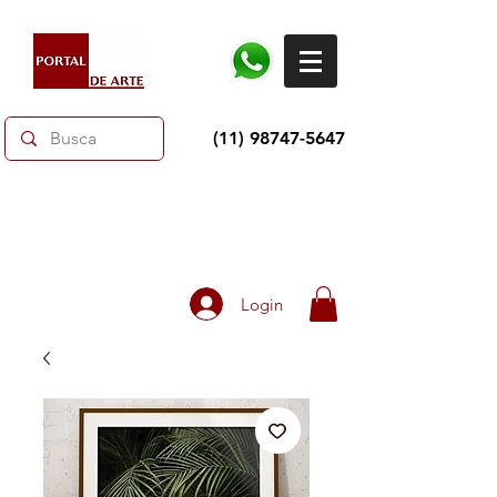
(11) 98747-5647
Dias dos Pais: Toda loja 10% OFF e até 60% OFF
selecionados.
Frete grátis acima de R$350
Login