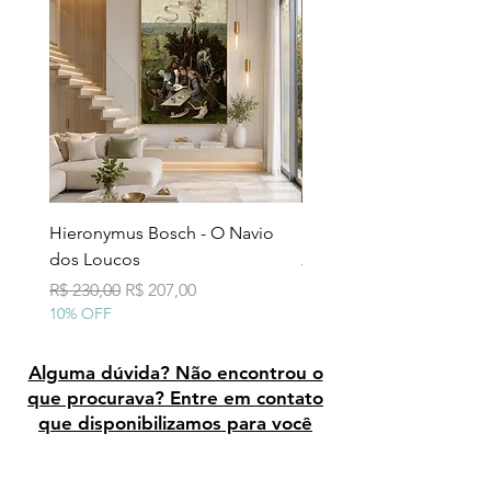
Hieronymus Bosch - O Navio
Pollock - Número 7A
dos Loucos
Preço normal
R$ 290,00
10% OFF
Preço normal
Preço promocional
R$ 230,00
R$ 207,00
10% OFF
Alguma dúvida? Não encontrou o
que procurava? Entre em contato
que disponibilizamos para você