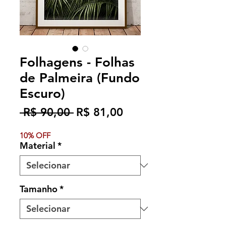
Folhagens - Folhas
de Palmeira (Fundo
Escuro)
Preço
Preço
 R$ 90,00 
R$ 81,00
normal
promocional
10% OFF
Material
*
Tamanho
*