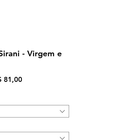
Sirani - Virgem e
eço
Preço
$ 81,00
rmal
promocional