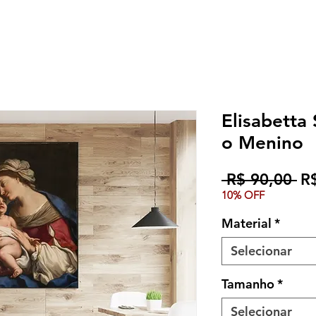
Elisabetta 
o Menino
Pr
 R$ 90,00 
R
10% OFF
no
Material
*
Selecionar
Tamanho
*
Selecionar