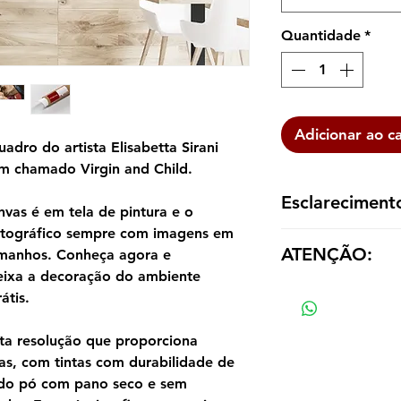
Quantidade
*
Adicionar ao c
adro do artista Elisabetta Sirani
m chamado Virgin and Child.
Esclareciment
vas é em tela de pintura e o
otográfico sempre com imagens em
A reprodução é ent
ATENÇÃO:
tamanhos. Conheça agora e
dentro de um tubo p
emoldurá-la de aco
eixa a decoração do ambiente
Os valores das répl
átis.
tamanho e material
ta resolução que proporciona
as, com tintas com durabilidade de
ndo pó com pano seco e sem