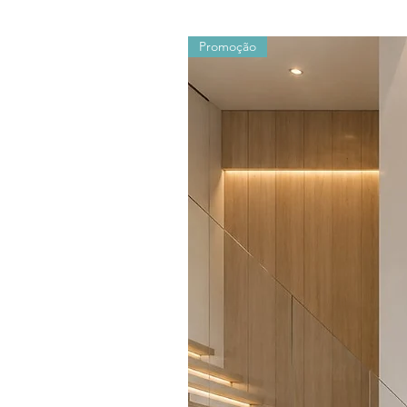
Promoção
Os valores sofrem alterações devido ao