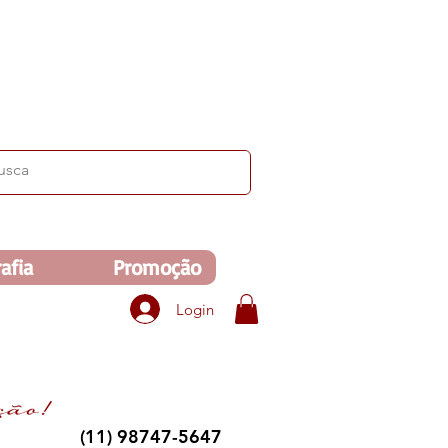
ima de R$350. Veja no carrinho!
afia
Promoção
Login
(11) 98747-5647