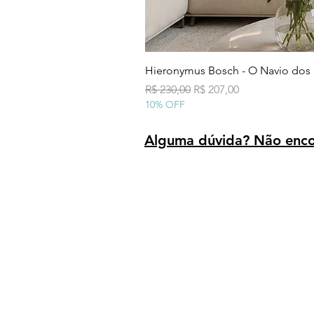
Hieronymus Bosch - O Navio dos
Preço normal
Preço promocional
R$ 230,00
R$ 207,00
10% OFF
Alguma dúvida? Não encon