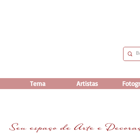
 OFF e até 60% OFF nos selecionados. Frete grátis ac
Tema
Artistas
Fotogr