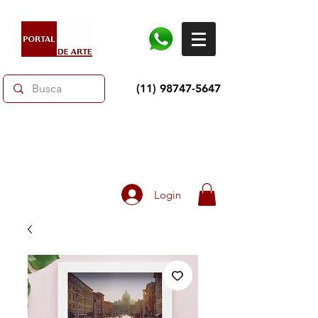
(11) 98747-5647
Dias dos Pais: Toda loja 10% OFF e até 60% OFF
selecionados.
Frete grátis acima de R$350
Login