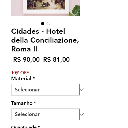
Cidades - Hotel
della Conciliazione,
Roma II
Preço
Preço
 R$ 90,00 
R$ 81,00
normal
promocional
10% OFF
Material
*
Tamanho
*
Quantidade
*