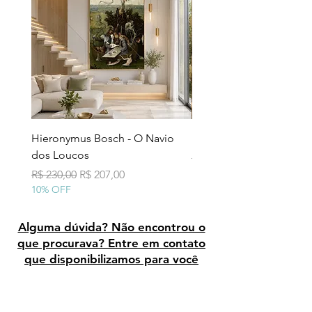
Hieronymus Bosch - O Navio
Pollock - Número 7A
dos Loucos
Preço normal
R$ 290,00
10% OFF
Preço normal
Preço promocional
R$ 230,00
R$ 207,00
10% OFF
Alguma dúvida? Não encontrou o
que procurava? Entre em contato
que disponibilizamos para você