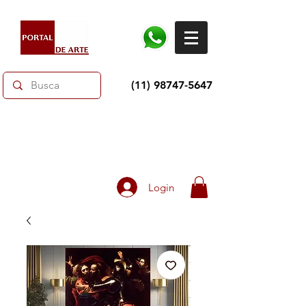
(11) 98747-5647
Dias dos Pais: Toda loja 10% OFF e até 60% OFF
selecionados.
Frete grátis acima de R$350
Login