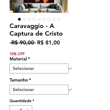
Caravaggio - A
Captura de Cristo
Preço
Preço
 R$ 90,00 
R$ 81,00
normal
promocional
10% OFF
Material
*
Tamanho
*
Quantidade
*