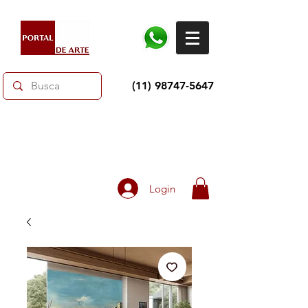
(11) 98747-5647
Dias dos Pais: Toda loja 10% OFF e até 60% OFF
selecionados.
Frete grátis acima de R$350
Login