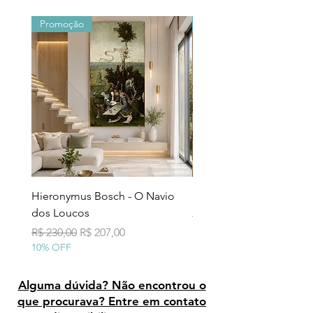
Promoção
Promoção
Hieronymus Bosch - O Navio
Pollock - Número 7A
dos Loucos
Preço normal
R$ 290,00
10% OFF
Preço normal
Preço promocional
R$ 230,00
R$ 207,00
10% OFF
Alguma dúvida? Não encontrou o
que procurava? Entre em contato