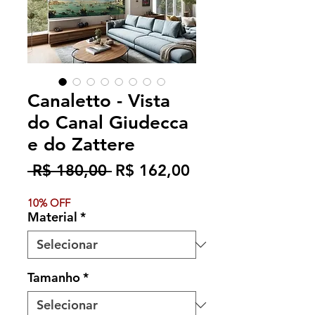
Canaletto - Vista
do Canal Giudecca
e do Zattere
Preço
Preço
 R$ 180,00 
R$ 162,00
normal
promocional
10% OFF
Material
*
Tamanho
*