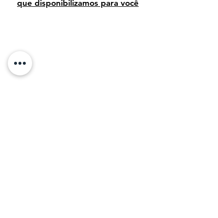
que disponibilizamos para você
Avaliação dos clientes
Sobre Nós:
Desde 1995, temos orgulho de vender arte
de alta qualidade para clientes em todo o
Brasil. Em 2011, com o objetivo de
compartilhar a beleza da arte, decidimos levar
nossa paixão e conhecimento para o mundo
digital, tornando mais fácil para os amantes