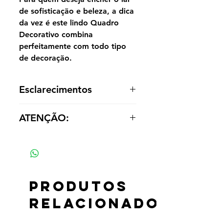
de sofisticação e beleza, a dica
da vez é este lindo Quadro
Decorativo combina
perfeitamente com todo tipo
de decoração.
Esclarecimentos
A reprodução é entregue enrolada,
ATENÇÃO:
sem acabamento dentro de um tubo
para o cliente optar por painel ou
Os valores das réplicas se alteram
emoldurá-la de acordo com a
de acordo com tamanho e material
decoração.
Produtos
relacionados