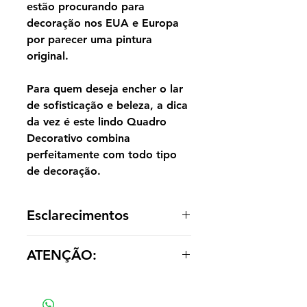
estão procurando para
decoração nos EUA e Europa
por parecer uma pintura
original.
Para quem deseja encher o lar
de sofisticação e beleza, a dica
da vez é este lindo Quadro
Decorativo combina
perfeitamente com todo tipo
de decoração.
Esclarecimentos
A reprodução é entregue enrolada,
ATENÇÃO:
sem acabamento dentro de um tubo
para o cliente optar por painel ou
Os valores das réplicas se alteram
emoldurá-la de acordo com a
de acordo com tamanho e material
decoração.