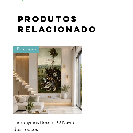
Produtos
relacionados
Promoção
Promoção
Hieronymus Bosch - O Navio
Pollock - Número 7A
dos Loucos
Preço normal
R$ 290,00