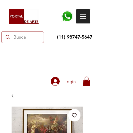
(11) 98747-5647
Dias dos Pais: Toda loja 10% OFF e até 60% OFF
selecionados.
Frete grátis acima de R$350
Login