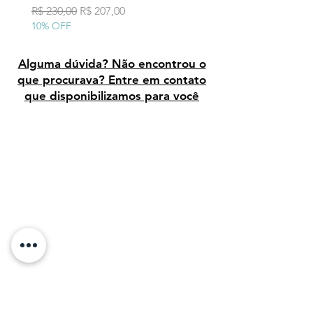
10% OFF
Preço normal
Preço promocional
R$ 230,00
R$ 207,00
10% OFF
Alguma dúvida? Não encontrou o
que procurava? Entre em contato
que disponibilizamos para você
Avaliação dos clientes