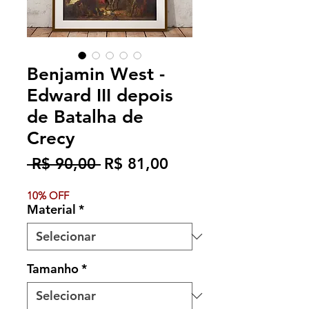
Benjamin West -
Edward III depois
de Batalha de
Crecy
Preço
Preço
 R$ 90,00 
R$ 81,00
normal
promocional
10% OFF
Material
*
Tamanho
*